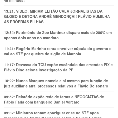
49 milhões!
13:21:
VÍDEO: MIRIAM LEITÃO CALA JORNALISTAS DA
GLOBO E DETONA ANDRÉ MENDONÇA!! FLÁVIO HUMILHA
AS PRÓPRIAS FILHAS
12:34:
Patrimônio de Zoe Martínez dispara mais de 200% em
apenas dois anos no mandato
11:41:
Rogério Marinho tenta envolver cúpula do governo e
vai ao STF por quebra de sigilo de Marcola
11:17:
Devassa do TCU expõe escândalo das emendas PIX e
Flávio Dino aciona investigação da PF
10:22:
Nunes Marques nomeia a si mesmo para função de
juiz auxiliar e atrai processos relativos a Flávio Bolsonaro
09:52:
Relatório expõe rede de farras e NEGOCIATAS de
Fábio Faria com banqueiro Daniel Vorcaro
09:32:
Ministros tentam apaziguar crise no STF apos