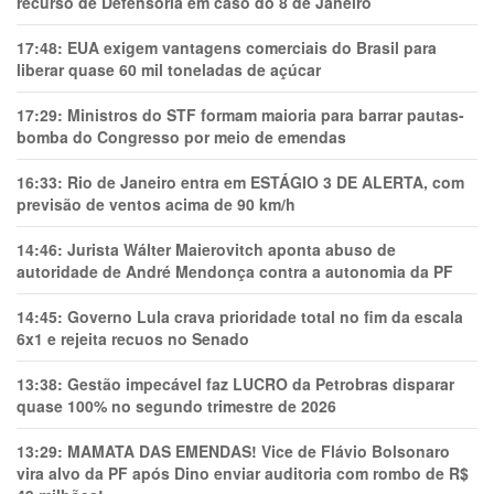
recurso de Defensoria em caso do 8 de Janeiro
17:48:
EUA exigem vantagens comerciais do Brasil para
liberar quase 60 mil toneladas de açúcar
17:29:
Ministros do STF formam maioria para barrar pautas-
bomba do Congresso por meio de emendas
16:33:
Rio de Janeiro entra em ESTÁGIO 3 DE ALERTA, com
previsão de ventos acima de 90 km/h
14:46:
Jurista Wálter Maierovitch aponta abuso de
autoridade de André Mendonça contra a autonomia da PF
14:45:
Governo Lula crava prioridade total no fim da escala
6x1 e rejeita recuos no Senado
13:38:
Gestão impecável faz LUCRO da Petrobras disparar
quase 100% no segundo trimestre de 2026
13:29:
MAMATA DAS EMENDAS! Vice de Flávio Bolsonaro
vira alvo da PF após Dino enviar auditoria com rombo de R$