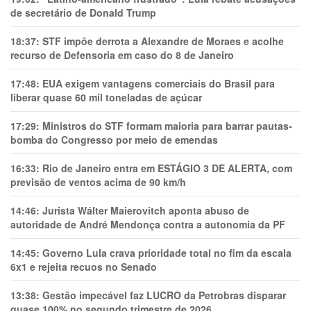
de secretário de Donald Trump
18:37:
STF impõe derrota a Alexandre de Moraes e acolhe
recurso de Defensoria em caso do 8 de Janeiro
17:48:
EUA exigem vantagens comerciais do Brasil para
liberar quase 60 mil toneladas de açúcar
17:29:
Ministros do STF formam maioria para barrar pautas-
bomba do Congresso por meio de emendas
16:33:
Rio de Janeiro entra em ESTÁGIO 3 DE ALERTA, com
previsão de ventos acima de 90 km/h
14:46:
Jurista Wálter Maierovitch aponta abuso de
autoridade de André Mendonça contra a autonomia da PF
14:45:
Governo Lula crava prioridade total no fim da escala
6x1 e rejeita recuos no Senado
13:38:
Gestão impecável faz LUCRO da Petrobras disparar
quase 100% no segundo trimestre de 2026