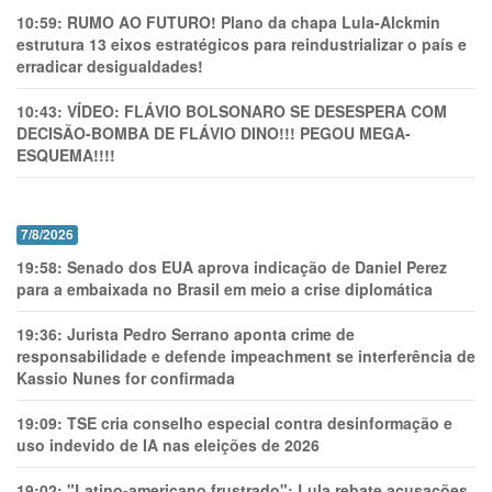
10:59:
RUMO AO FUTURO! Plano da chapa Lula-Alckmin
estrutura 13 eixos estratégicos para reindustrializar o país e
erradicar desigualdades!
10:43:
VÍDEO: FLÁVIO BOLSONARO SE DESESPERA COM
DECISÃO-BOMBA DE FLÁVIO DINO!!! PEGOU MEGA-
ESQUEMA!!!!
7/8/2026
19:58:
Senado dos EUA aprova indicação de Daniel Perez
para a embaixada no Brasil em meio a crise diplomática
19:36:
Jurista Pedro Serrano aponta crime de
responsabilidade e defende impeachment se interferência de
Kassio Nunes for confirmada
19:09:
TSE cria conselho especial contra desinformação e
uso indevido de IA nas eleições de 2026
19:02:
"Latino-americano frustrado": Lula rebate acusações