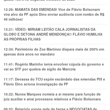
13:29:
MAMATA DAS EMENDAS! Vice de Flávio Bolsonaro
vira alvo da PF após Dino enviar auditoria com rombo de R$
49 milhões!
13:21:
VÍDEO: MIRIAM LEITÃO CALA JORNALISTAS DA
GLOBO E DETONA ANDRÉ MENDONÇA!! FLÁVIO HUMILHA
AS PRÓPRIAS FILHAS
12:34:
Patrimônio de Zoe Martínez dispara mais de 200% em
apenas dois anos no mandato
11:41:
Rogério Marinho tenta envolver cúpula do governo e
vai ao STF por quebra de sigilo de Marcola
11:17:
Devassa do TCU expõe escândalo das emendas PIX e
Flávio Dino aciona investigação da PF
10:22:
Nunes Marques nomeia a si mesmo para função de
juiz auxiliar e atrai processos relativos a Flávio Bolsonaro
09:52:
Relatório expõe rede de farras e NEGOCIATAS de