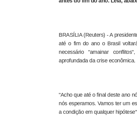
antes do fim do ano. Leia, abai
BRASÍLIA (Reuters) - A president
até o fim do ano o Brasil voltar
necessário "amainar conflito
aprofundada da crise econômica.
"Acho que até o final deste ano n
nós esperamos. Vamos ter um es
a condição em qualquer hipótese", 