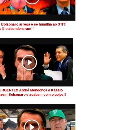
 Bolsonaro arrega e se humilha ao STF!!
s já o abandonaram!!
URGENTE!! André Mendonça e Kássio
raem Bolsonaro e acabam com o golpe!!