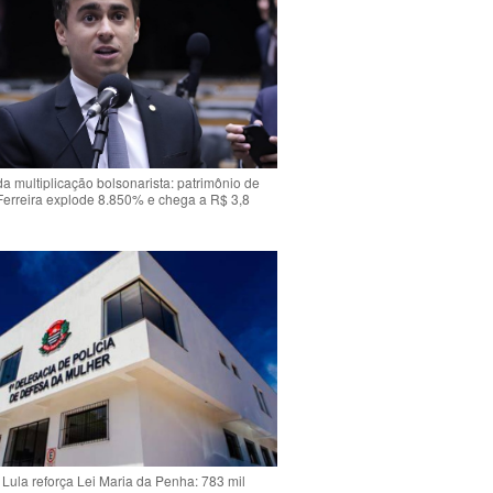
da multiplicação bolsonarista: patrimônio de
Ferreira explode 8.850% e chega a R$ 3,8
Lula reforça Lei Maria da Penha: 783 mil