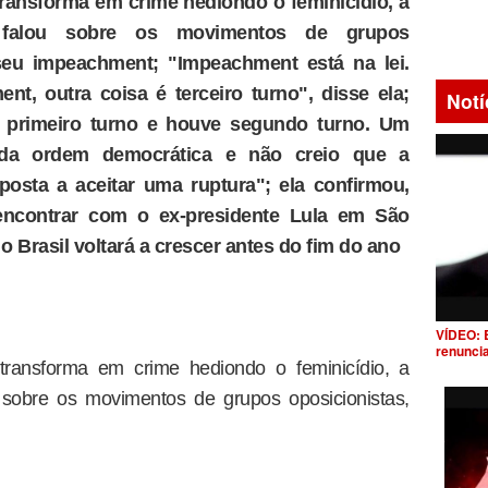
transforma em crime hediondo o feminicídio, a
f falou sobre os movimentos de grupos
seu impeachment; "Impeachment está na lei.
t, outra coisa é terceiro turno", disse ela;
Notí
e primeiro turno e houve segundo turno. Um
a da ordem democrática e não creio que a
sposta a aceitar uma ruptura"; ela confirmou,
ncontrar com o ex-presidente Lula em São
 Brasil voltará a crescer antes do fim do ano
VÍDEO: 
renunci
transforma em crime hediondo o feminicídio, a
 sobre os movimentos de grupos oposicionistas,