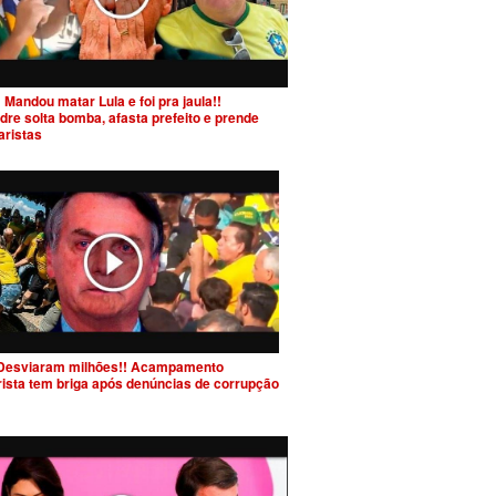
 Mandou matar Lula e foi pra jaula!!
dre solta bomba, afasta prefeito e prende
aristas
Desviaram milhões!! Acampamento
rista tem briga após denúncias de corrupção