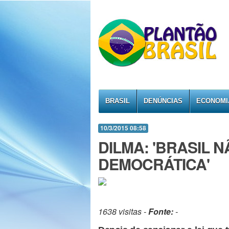
BRASIL
DENÚNCIAS
ECONOMI
10/3/2015 08:58
DILMA: 'BRASIL 
DEMOCRÁTICA'
1638 visitas -
Fonte:
-