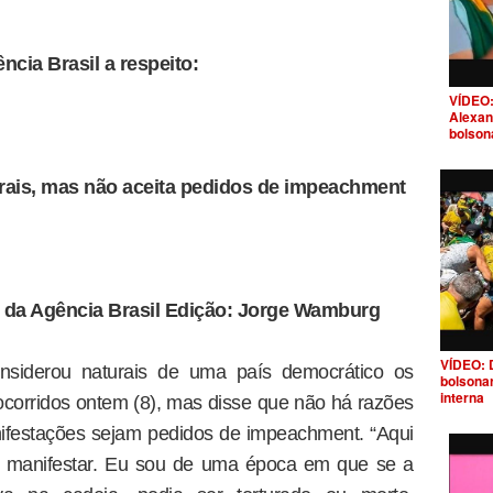
ncia Brasil a respeito:
VÍDEO:
Alexan
bolson
urais, mas não aceita pedidos de impeachment
r da Agência Brasil Edição: Jorge Wamburg
VÍDEO: 
onsiderou naturais de uma país democrático os
bolsona
interna
 ocorridos ontem (8), mas disse que não há razões
ifestações sejam pedidos de impeachment. “Aqui
e manifestar. Eu sou de uma época em que se a