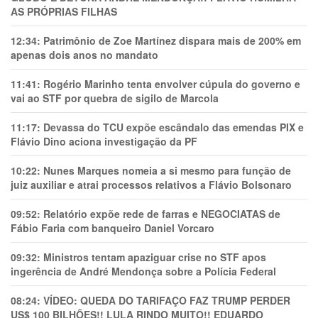
AS PRÓPRIAS FILHAS
12:34:
Patrimônio de Zoe Martínez dispara mais de 200% em
apenas dois anos no mandato
11:41:
Rogério Marinho tenta envolver cúpula do governo e
vai ao STF por quebra de sigilo de Marcola
11:17:
Devassa do TCU expõe escândalo das emendas PIX e
Flávio Dino aciona investigação da PF
10:22:
Nunes Marques nomeia a si mesmo para função de
juiz auxiliar e atrai processos relativos a Flávio Bolsonaro
09:52:
Relatório expõe rede de farras e NEGOCIATAS de
Fábio Faria com banqueiro Daniel Vorcaro
09:32:
Ministros tentam apaziguar crise no STF apos
ingerência de André Mendonça sobre a Polícia Federal
08:24:
VÍDEO: QUEDA DO TARIFAÇO FAZ TRUMP PERDER
US$ 100 BILHÕES!! LULA RINDO MUITO!! EDUARDO