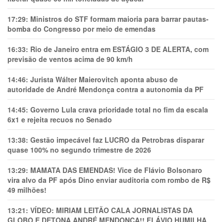
17:29:
Ministros do STF formam maioria para barrar pautas-
bomba do Congresso por meio de emendas
16:33:
Rio de Janeiro entra em ESTÁGIO 3 DE ALERTA, com
previsão de ventos acima de 90 km/h
14:46:
Jurista Wálter Maierovitch aponta abuso de
autoridade de André Mendonça contra a autonomia da PF
14:45:
Governo Lula crava prioridade total no fim da escala
6x1 e rejeita recuos no Senado
13:38:
Gestão impecável faz LUCRO da Petrobras disparar
quase 100% no segundo trimestre de 2026
13:29:
MAMATA DAS EMENDAS! Vice de Flávio Bolsonaro
vira alvo da PF após Dino enviar auditoria com rombo de R$
49 milhões!
13:21:
VÍDEO: MIRIAM LEITÃO CALA JORNALISTAS DA
GLOBO E DETONA ANDRÉ MENDONÇA!! FLÁVIO HUMILHA