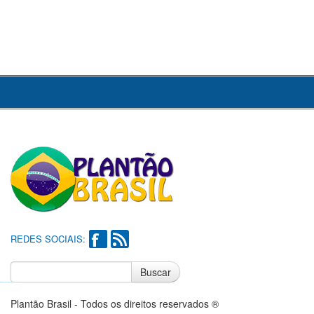
REDES SOCIAIS:
Buscar
Notícias do Flamengo
Notícias do Corinthians
Plantão Brasil - Todos os direitos reservados ®