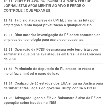
13:11:
VÍDEO: FLÁVIO BOLSONARO APANHA FEIO DE
JORNALISTAS APÓS MENTIR AO VIVO E PERDE O
CONTROLE!! QUE VEXAME!!
12:42:
Tarcísio ataca greve da CPTM, criminaliza luta por
empregos e tenta impor privatização a qualquer custo
12:37:
Dino autoriza investigação da PF sobre contratos de
empresa de tecnologia para esclarecer suspeitas
12:31:
Operação da PCDF desmascara rede terrorista com
seminarista que planejava ataques em Brasília nas Eleições
de 2026
11:53:
Patrimônio de deputado do PL cresce 19 vezes e
inclui fuzis, imóvel e carro de luxo
11:34:
Coalizão de 25 estados dos EUA entra na Justiça para
derrubar tarifas ilegais do governo Trump contra o Brasil
11:26:
Advogado ligado a Flávio Bolsonaro é alvo da PF em
operação sobre fraudes no INSS