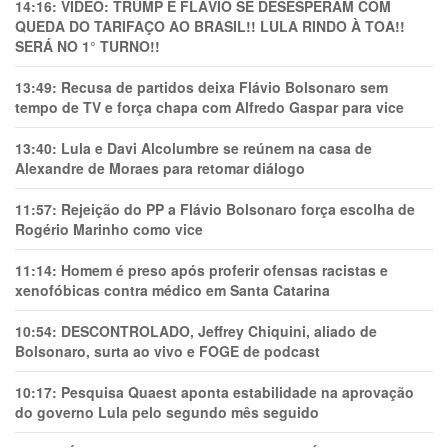
14:16:
VÍDEO: TRUMP E FLÁVIO SE DESESPERAM COM
QUEDA DO TARIFAÇO AO BRASIL!! LULA RINDO À TOA!!
SERÁ NO 1° TURNO!!
13:49:
Recusa de partidos deixa Flávio Bolsonaro sem
tempo de TV e força chapa com Alfredo Gaspar para vice
13:40:
Lula e Davi Alcolumbre se reúnem na casa de
Alexandre de Moraes para retomar diálogo
11:57:
Rejeição do PP a Flávio Bolsonaro força escolha de
Rogério Marinho como vice
11:14:
Homem é preso após proferir ofensas racistas e
xenofóbicas contra médico em Santa Catarina
10:54:
DESCONTROLADO, Jeffrey Chiquini, aliado de
Bolsonaro, surta ao vivo e FOGE de podcast
10:17:
Pesquisa Quaest aponta estabilidade na aprovação
do governo Lula pelo segundo mês seguido