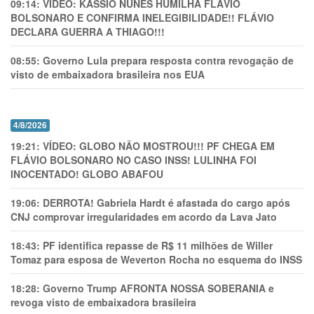
09:14:
VÍDEO: KASSIO NUNES HUMlLHA FLÁVIO
BOLSONARO E CONFIRMA INELEGIBILIDADE!! FLÁVIO
DECLARA GUERRA A THIAGO!!!
08:55:
Governo Lula prepara resposta contra revogação de
visto de embaixadora brasileira nos EUA
4/8/2026
19:21:
VÍDEO: GLOBO NÃO MOSTROU!!! PF CHEGA EM
FLÁVIO BOLSONARO NO CASO INSS! LULINHA FOI
INOCENTADO! GLOBO ABAFOU
19:06:
DERROTA! Gabriela Hardt é afastada do cargo após
CNJ comprovar irregularidades em acordo da Lava Jato
18:43:
PF identifica repasse de R$ 11 milhões de Willer
Tomaz para esposa de Weverton Rocha no esquema do INSS
18:28:
Governo Trump AFRONTA NOSSA SOBERANIA e
revoga visto de embaixadora brasileira