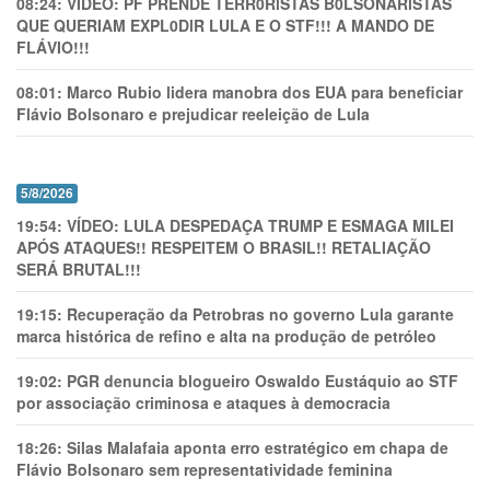
08:24:
VÍDEO: PF PRENDE TERR0RlSTAS B0LSONARlSTAS
QUE QUERIAM EXPL0DlR LULA E O STF!!! A MANDO DE
FLÁVIO!!!
08:01:
Marco Rubio lidera manobra dos EUA para beneficiar
Flávio Bolsonaro e prejudicar reeleição de Lula
5/8/2026
19:54:
VÍDEO: LULA DESPEDAÇA TRUMP E ESMAGA MILEI
APÓS ATAQUES!! RESPEITEM O BRASIL!! RETALIAÇÃO
SERÁ BRUTAL!!!
19:15:
Recuperação da Petrobras no governo Lula garante
marca histórica de refino e alta na produção de petróleo
19:02:
PGR denuncia blogueiro Oswaldo Eustáquio ao STF
por associação criminosa e ataques à democracia
18:26:
Silas Malafaia aponta erro estratégico em chapa de
Flávio Bolsonaro sem representatividade feminina