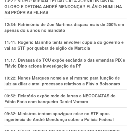
13:21:
VÍDEO: MIRIAM LEITÃO CALA JORNALISTAS DA
GLOBO E DETONA ANDRÉ MENDONÇA!! FLÁVIO HUMILHA
AS PRÓPRIAS FILHAS
12:34:
Patrimônio de Zoe Martínez dispara mais de 200% em
apenas dois anos no mandato
11:41:
Rogério Marinho tenta envolver cúpula do governo e
vai ao STF por quebra de sigilo de Marcola
11:17:
Devassa do TCU expõe escândalo das emendas PIX e
Flávio Dino aciona investigação da PF
10:22:
Nunes Marques nomeia a si mesmo para função de
juiz auxiliar e atrai processos relativos a Flávio Bolsonaro
09:52:
Relatório expõe rede de farras e NEGOCIATAS de
Fábio Faria com banqueiro Daniel Vorcaro
09:32:
Ministros tentam apaziguar crise no STF apos
ingerência de André Mendonça sobre a Polícia Federal