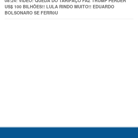
08:24:
VÍDEO: QUEDA DO TARIFAÇO FAZ TRUMP PERDER
US$ 100 BILHÕES!! LULA RINDO MUITO!! EDUARDO
BOLSONARO SE FERR0U