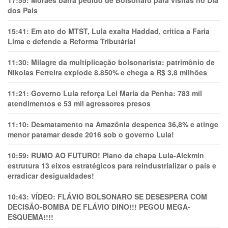
17:55:
Moraes barra pedido de Bolsonaro para visitas no Dia
dos Pais
15:41:
Em ato do MTST, Lula exalta Haddad, critica a Faria
Lima e defende a Reforma Tributária!
11:30:
Milagre da multiplicação bolsonarista: patrimônio de
Nikolas Ferreira explode 8.850% e chega a R$ 3,8 milhões
11:21:
Governo Lula reforça Lei Maria da Penha: 783 mil
atendimentos e 53 mil agressores presos
11:10:
Desmatamento na Amazônia despenca 36,8% e atinge
menor patamar desde 2016 sob o governo Lula!
10:59:
RUMO AO FUTURO! Plano da chapa Lula-Alckmin
estrutura 13 eixos estratégicos para reindustrializar o país e
erradicar desigualdades!
10:43:
VÍDEO: FLÁVIO BOLSONARO SE DESESPERA COM
DECISÃO-BOMBA DE FLÁVIO DINO!!! PEGOU MEGA-
ESQUEMA!!!!