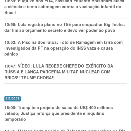
10:59:
Fugitivo nos EUA, cassado Eduardo Bolsonaro ataca
a ciência e tenta sabotagem contra a vacinação infantil no
Brasil
10:55:
Lula registra plano no TSE para enquadrar Big Techs,
dar fim ao orçamento secreto e devolver poder ao povo
10:52:
A Piscina dos ratos: Foto de Ramagem em farra com
investigados da PF na operação do INSS vaza e causa
pânico
10:47:
VÍDEO: LULA RECEBE CHEFE DO EXÉRCITO DA
RÚSSIA E LANÇA PARCERIA MILITAR NUCLEAR COM
BRICS!! TRUMP CHORA!!
8/8/2026
18:00:
Trump tem projeto de salão de US$ 400 milhões
vetado; Justiça reforça que presidente é inquilino
temporário