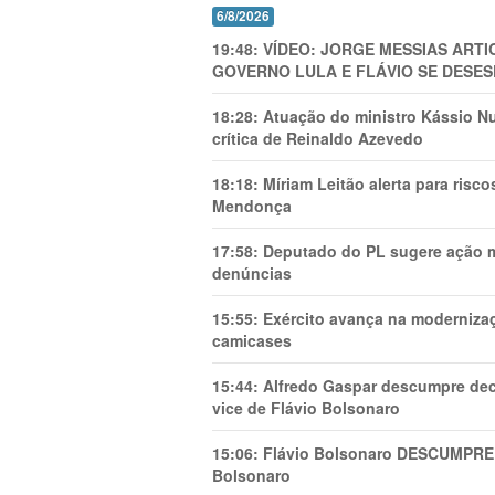
6/8/2026
19:48:
VÍDEO: JORGE MESSIAS AR
GOVERNO LULA E FLÁVIO SE DESES
18:28:
Atuação do ministro Kássio Nu
crítica de Reinaldo Azevedo
18:18:
Míriam Leitão alerta para risc
Mendonça
17:58:
Deputado do PL sugere ação mi
denúncias
15:55:
Exército avança na modernizaç
camicases
15:44:
Alfredo Gaspar descumpre dec
vice de Flávio Bolsonaro
15:06:
Flávio Bolsonaro DESCUMPRE 
Bolsonaro