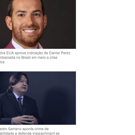
dos EUA aprova indicação de Daniel Perez
mbaixada no Brasil em meio a crise
ica
Pedro Serrano aponta crime de
abilidade e defende impeachment se