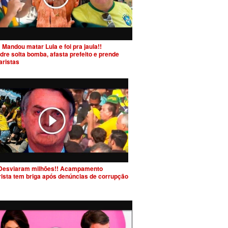
 Mandou matar Lula e foi pra jaula!!
dre solta bomba, afasta prefeito e prende
aristas
Desviaram milhões!! Acampamento
rista tem briga após denúncias de corrupção