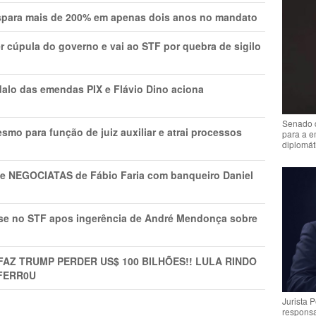
ispara mais de 200% em apenas dois anos no mandato
r cúpula do governo e vai ao STF por quebra de sigilo
lo das emendas PIX e Flávio Dino aciona
Senado 
mo para função de juiz auxiliar e atrai processos
para a e
diplomát
s e NEGOCIATAS de Fábio Faria com banqueiro Daniel
rise no STF apos ingerência de André Mendonça sobre
FAZ TRUMP PERDER US$ 100 BILHÕES!! LULA RINDO
FERR0U
Jurista 
respons