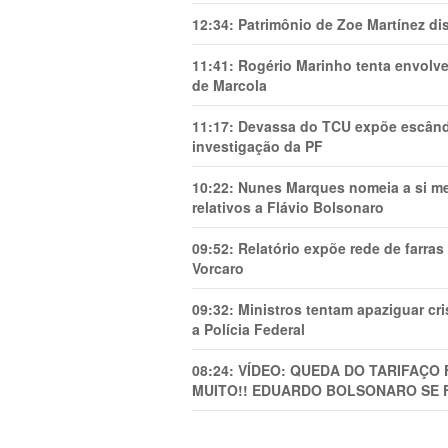
12:34:
Patrimônio de Zoe Martínez d
11:41:
Rogério Marinho tenta envolve
de Marcola
11:17:
Devassa do TCU expõe escânda
investigação da PF
10:22:
Nunes Marques nomeia a si mes
relativos a Flávio Bolsonaro
09:52:
Relatório expõe rede de farra
Vorcaro
09:32:
Ministros tentam apaziguar c
a Polícia Federal
08:24:
VÍDEO: QUEDA DO TARIFAÇO 
MUITO!! EDUARDO BOLSONARO SE 