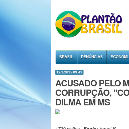
BRASIL
DENÚNCIAS
ECONOMI
12/3/2015 09:49
ACUSADO PELO MP
CORRUPÇÃO, "C
DILMA EM MS
1730 visitas -
Fonte:
Jornal I9