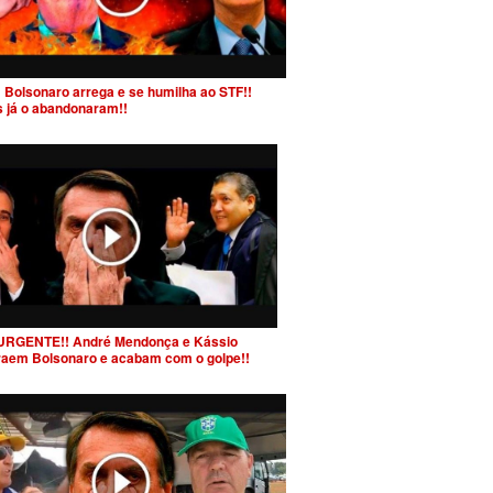
 Bolsonaro arrega e se humilha ao STF!!
s já o abandonaram!!
URGENTE!! André Mendonça e Kássio
raem Bolsonaro e acabam com o golpe!!