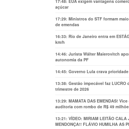
17:48:
EUA exigem vantagens comercia
açúcar
17:29:
Ministros do STF formam maio
de emendas
16:33:
Rio de Janeiro entra em ESTÁ
km/h
14:46:
Jurista Wálter Maierovitch ap
autonomia da PF
14:45:
Governo Lula crava prioridade 
13:38:
Gestão impecável faz LUCRO d
trimestre de 2026
13:29:
MAMATA DAS EMENDAS! Vice de 
auditoria com rombo de R$ 49 milhõe
13:21:
VÍDEO: MIRIAM LEITÃO CAL
MENDONÇA!! FLÁVIO HUMILHA AS P