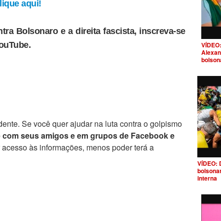
ique aqui!
tra Bolsonaro e a direita fascista, inscreva-se
YouTube.
VÍDEO:
Alexan
bolson
ente. Se você quer ajudar na luta contra o golpismo
e com seus amigos e em grupos de Facebook e
r acesso às informações, menos poder terá a
VÍDEO: 
bolsona
interna