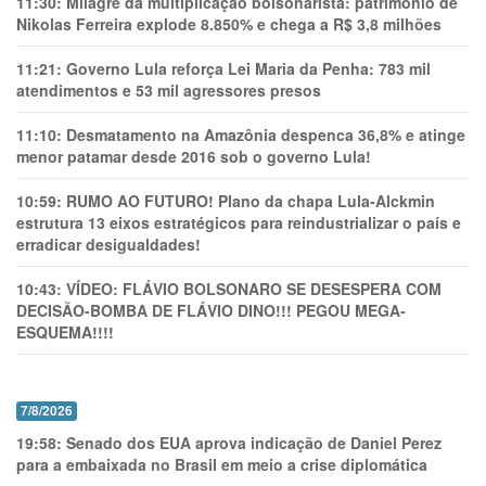
11:30:
Milagre da multiplicação bolsonarista: patrimônio de
Nikolas Ferreira explode 8.850% e chega a R$ 3,8 milhões
11:21:
Governo Lula reforça Lei Maria da Penha: 783 mil
atendimentos e 53 mil agressores presos
11:10:
Desmatamento na Amazônia despenca 36,8% e atinge
menor patamar desde 2016 sob o governo Lula!
10:59:
RUMO AO FUTURO! Plano da chapa Lula-Alckmin
estrutura 13 eixos estratégicos para reindustrializar o país e
erradicar desigualdades!
10:43:
VÍDEO: FLÁVIO BOLSONARO SE DESESPERA COM
DECISÃO-BOMBA DE FLÁVIO DINO!!! PEGOU MEGA-
ESQUEMA!!!!
7/8/2026
19:58:
Senado dos EUA aprova indicação de Daniel Perez
para a embaixada no Brasil em meio a crise diplomática