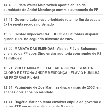
14:46:
Jurista Wálter Maierovitch aponta abuso de
autoridade de André Mendonça contra a autonomia da PF
14:45:
Governo Lula crava prioridade total no fim da escala
6x1 e rejeita recuos no Senado
13:38:
Gestão impecável faz LUCRO da Petrobras disparar
quase 100% no segundo trimestre de 2026
13:29:
MAMATA DAS EMENDAS! Vice de Flávio Bolsonaro
vira alvo da PF após Dino enviar auditoria com rombo de R$
49 milhões!
13:21:
VÍDEO: MIRIAM LEITÃO CALA JORNALISTAS DA
GLOBO E DETONA ANDRÉ MENDONÇA!! FLÁVIO HUMILHA
AS PRÓPRIAS FILHAS
12:34:
Patrimônio de Zoe Martínez dispara mais de 200% em
apenas dois anos no mandato
11:41:
Rogério Marinho tenta envolver cúpula do governo e
vai ao STF por quebra de sigilo de Marcola