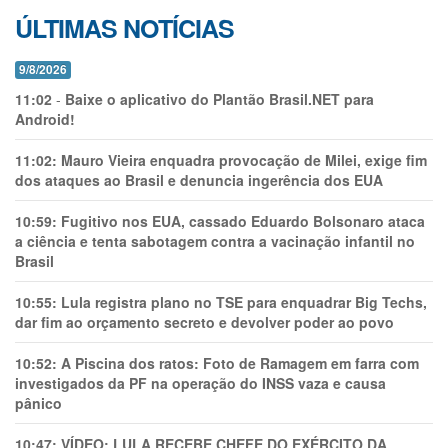
ÚLTIMAS NOTÍCIAS
9/8/2026
11:02
-
Baixe o aplicativo do Plantão Brasil.NET para
Android!
11:02:
Mauro Vieira enquadra provocação de Milei, exige fim
dos ataques ao Brasil e denuncia ingerência dos EUA
10:59:
Fugitivo nos EUA, cassado Eduardo Bolsonaro ataca
a ciência e tenta sabotagem contra a vacinação infantil no
Brasil
10:55:
Lula registra plano no TSE para enquadrar Big Techs,
dar fim ao orçamento secreto e devolver poder ao povo
10:52:
A Piscina dos ratos: Foto de Ramagem em farra com
investigados da PF na operação do INSS vaza e causa
pânico
10:47:
VÍDEO: LULA RECEBE CHEFE DO EXÉRCITO DA