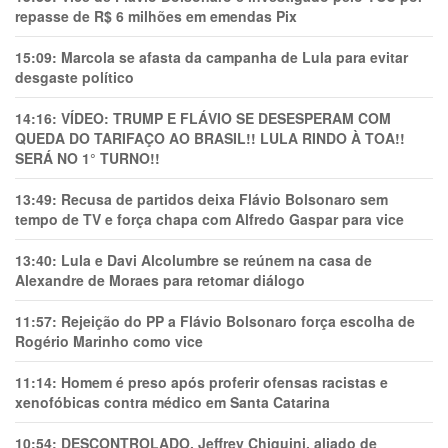
repasse de R$ 6 milhões em emendas Pix
15:09:
Marcola se afasta da campanha de Lula para evitar
desgaste político
14:16:
VÍDEO: TRUMP E FLÁVIO SE DESESPERAM COM
QUEDA DO TARIFAÇO AO BRASIL!! LULA RINDO À TOA!!
SERÁ NO 1° TURNO!!
13:49:
Recusa de partidos deixa Flávio Bolsonaro sem
tempo de TV e força chapa com Alfredo Gaspar para vice
13:40:
Lula e Davi Alcolumbre se reúnem na casa de
Alexandre de Moraes para retomar diálogo
11:57:
Rejeição do PP a Flávio Bolsonaro força escolha de
Rogério Marinho como vice
11:14:
Homem é preso após proferir ofensas racistas e
xenofóbicas contra médico em Santa Catarina
10:54:
DESCONTROLADO, Jeffrey Chiquini, aliado de