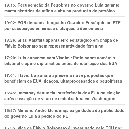
19:15:
Recuperação da Petrobras no governo Lula garante
marca histórica de refino e alta na produção de petróleo
19:02:
PGR denuncia blogueiro Oswaldo Eustáquio ao STF
por associação criminosa e ataques à democracia
18:26:
Silas Malafaia aponta erro estratégico em chapa de
Flávio Bolsonaro sem representatividade feminina
17:20:
Lula conversa com Vladimir Putin sobre comércio
bilateral e apoio diplomático antes de retaliação dos EUA
17:01:
Flávio Bolsonaro apresenta nove propostas que
beneficiam os EUA, ricaços, ultraprocessados e petrolíferas
16:45:
Itamaraty denuncia interferência dos EUA na eleição
após cassação de visto de embaixadora em Washington
15:57:
Ministro André Mendonça exige dados de publicidade
do governo Lula a pedido do PL
15:35:
Vice de Flávio Bolsonaro é investigado pelo TCU por