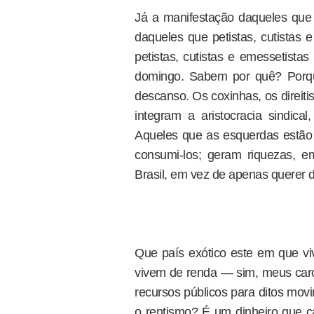
Já a manifestação daqueles que p
daqueles que petistas, cutistas
petistas, cutistas e emessetistas
domingo. Sabem por quê? Porque
descanso. Os coxinhas, os direiti
integram a aristocracia sindic
Aqueles que as esquerdas estão
consumi-los; geram riquezas, e
Brasil, em vez de apenas querer de
Que país exótico este em que v
vivem de renda — sim, meus caros
recursos públicos para ditos mov
o rentismo? É um dinheiro que c