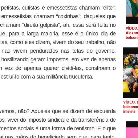
etistas, cutistas e emessetistas chamam “elite”;
 e emessetistas chamam “coxinhas”; daqueles que
 chamam “direita golpista”, ah, essa será feita no
VÍDEO:
Alexan
, para a larga maioria, esse é o único dia de
bolson
stas, como eles dizem, vivem do seu trabalho, não
al, não vivem pendurados nas tetas do governo.
 hostilizando geram impostos, em vez de apenas
m vez de apenas querer dividi-las, constroem o
struí-lo com a sua militância truculenta.
VÍDEO: 
bolsona
ivemos, não? Aqueles que se dizem de esquerda
interna
: viver do imposto sindical e da transferência de
imentos sociais é uma forma de rentismo. E o que
ai nas mãos do beneficiado sem que, para tanto,