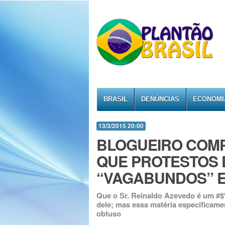
BRASIL
DENÚNCIAS
ECONOMI
13/3/2015 20:00
BLOGUEIRO COMP
QUE PROTESTOS 
“VAGABUNDOS” 
Que o Sr. Reinaldo Azevedo é um #$%
dele; mas essa matéria especificame
obtuso