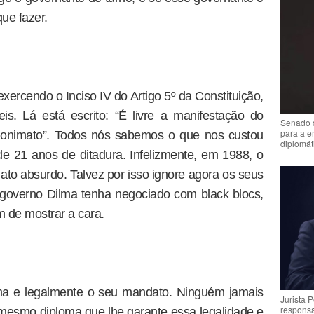
ue fazer.
xercendo o Inciso IV do Artigo 5º da Constituição,
is. Lá está escrito: “É livre a manifestação do
Senado 
para a e
onimato”. Todos nós sabemos o que nos custou
diplomát
 de 21 anos de ditadura. Infelizmente, em 1988, o
to absurdo. Talvez por isso ignore agora os seus
o governo Dilma tenha negociado com black blocs,
 de mostrar a cara.
ima e legalmente o seu mandato. Ninguém jamais
Jurista 
respons
mesmo diploma que lhe garante essa legalidade e