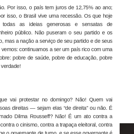
ão. Por isso, o país tem juros de 12,75% ao ano;
por isso, o Brasil vive uma recessão. Os que hoje
m todas as ideias generosas e sensatas de
nheiro público. Não puseram o seu partido e os
o, mas a nação a serviço de seu partido e de seus
ue vemos: continuamos a ser um país rico com uma
obre: pobre de saúde, pobre de educação, pobre
 verdade!
 que vai protestar no domingo? Não! Quem vai
oas direitas — sejam elas “de direita” ou não. É
amado Dilma Rousseff? Não! É um ato contra a
contra o cinismo, contra a trapaça eleitoral, contra
nge o governante de turno, e se esse governante é