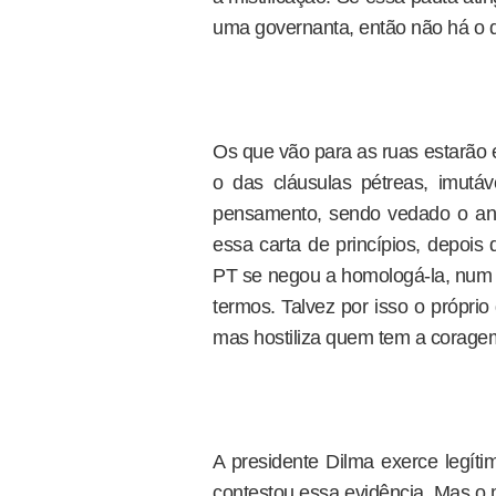
uma governanta, então não há o q
Os que vão para as ruas estarão e
o das cláusulas pétreas, imutáve
pensamento, sendo vedado o an
essa carta de princípios, depois
PT se negou a homologá-la, num a
termos. Talvez por isso o própri
mas hostiliza quem tem a coragem
A presidente Dilma exerce legít
contestou essa evidência. Mas o 