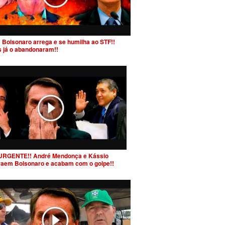
 Bolsonaro arrega e se humilha ao STF!!
s já o abandonaram!!
URGENTE!! André Mendonça e Kássio
raem Bolsonaro e acabam com o golpe!!