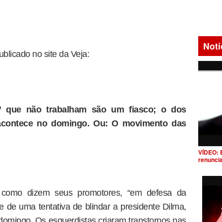
Notí
blicado no site da Veja:
s” que não trabalham são um fiasco; o dos
 acontece no domingo. Ou: O movimento das
VÍDEO: 
renunci
s, como dizem seus promotores, “em defesa da
e de uma tentativa de blindar a presidente Dilma,
domingo. Os esquerdistas criaram transtornos nas