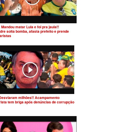
 Mandou matar Lula e foi pra jaula!!
dre solta bomba, afasta prefeito e prende
aristas
Desviaram milhões!! Acampamento
rista tem briga após denúncias de corrupção