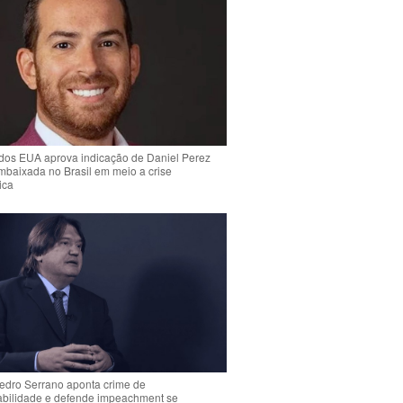
dos EUA aprova indicação de Daniel Perez
mbaixada no Brasil em meio a crise
ica
Pedro Serrano aponta crime de
abilidade e defende impeachment se