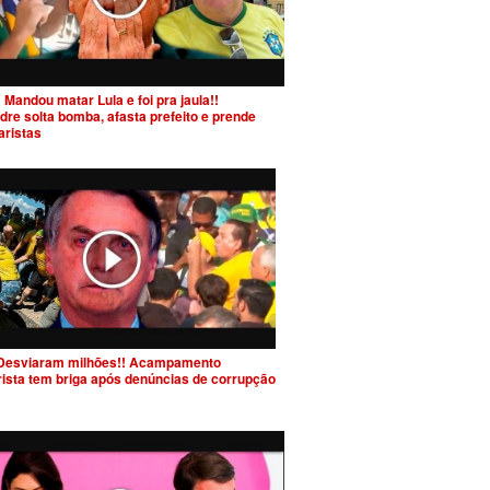
 Mandou matar Lula e foi pra jaula!!
dre solta bomba, afasta prefeito e prende
aristas
Desviaram milhões!! Acampamento
rista tem briga após denúncias de corrupção