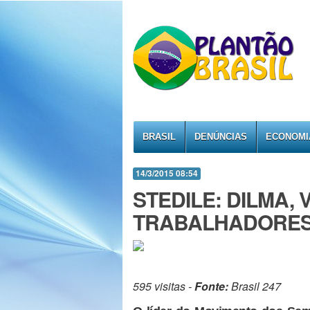
BRASIL
DENÚNCIAS
ECONOMI
14/3/2015 08:54
STEDILE: DILMA,
TRABALHADORE
595 visitas -
Fonte:
Brasil 247