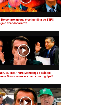
 Bolsonaro arrega e se humilha ao STF!!
s já o abandonaram!!
URGENTE!! André Mendonça e Kássio
raem Bolsonaro e acabam com o golpe!!