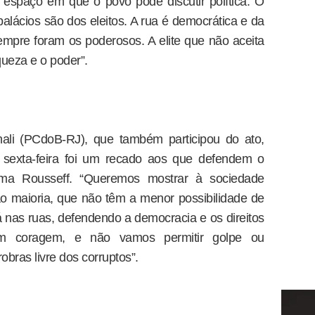
 espaço em que o povo pode discutir política. O
alácios são dos eleitos. A rua é democrática e da
empre foram os poderosos. A elite que não aceita
queza e o poder”.
hali (PCdoB-RJ), que também participou do ato,
 sexta-feira foi um recado aos que defendem o
lma Rousseff. “Queremos mostrar à sociedade
são maioria, que não têm a menor possibilidade de
nas ruas, defendendo a democracia e os direitos
com coragem, e não vamos permitir golpe ou
ras livre dos corruptos”.