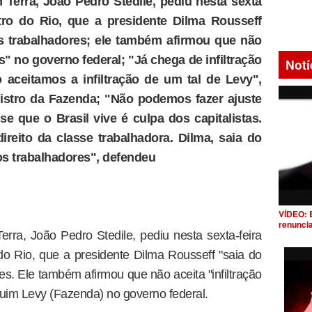
Terra, João Pedro Stedile, pediu nesta sexta
tro do Rio, que a presidente Dilma Rousseff
os trabalhadores; ele também afirmou que não
tas" no governo federal; "Já chega de infiltração
Notí
o aceitamos a infiltração de um tal de Levy",
nistro da Fazenda; "Não podemos fazer ajuste
se que o Brasil vive é culpa dos capitalistas.
reito da classe trabalhadora. Dilma, saia do
 os trabalhadores", defendeu
VÍDEO: 
renunci
ra, João Pedro Stedile, pediu nesta sexta-feira
o Rio, que a presidente Dilma Rousseff "saia do
es. Ele também afirmou que não aceita "infiltração
aquim Levy (Fazenda) no governo federal.