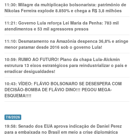
11:30:
Milagre da multiplicação bolsonarista: patrimônio de
Nikolas Ferreira explode 8.850% e chega a R$ 3,8 milhões
11:21:
Governo Lula reforça Lei Maria da Penha: 783 mil
atendimentos e 53 mil agressores presos
11:10:
Desmatamento na Amazônia despenca 36,8% e atinge
menor patamar desde 2016 sob o governo Lula!
10:59:
RUMO AO FUTURO! Plano da chapa Lula-Alckmin
estrutura 13 eixos estratégicos para reindustrializar o país e
erradicar desigualdades!
10:43:
VÍDEO: FLÁVIO BOLSONARO SE DESESPERA COM
DECISÃO-BOMBA DE FLÁVIO DINO!!! PEGOU MEGA-
ESQUEMA!!!!
7/8/2026
19:58:
Senado dos EUA aprova indicação de Daniel Perez
para a embaixada no Brasil em meio a crise diplomática