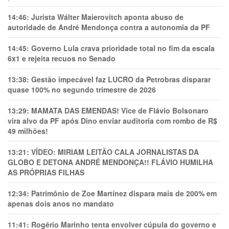
14:46:
Jurista Wálter Maierovitch aponta abuso de
autoridade de André Mendonça contra a autonomia da PF
14:45:
Governo Lula crava prioridade total no fim da escala
6x1 e rejeita recuos no Senado
13:38:
Gestão impecável faz LUCRO da Petrobras disparar
quase 100% no segundo trimestre de 2026
13:29:
MAMATA DAS EMENDAS! Vice de Flávio Bolsonaro
vira alvo da PF após Dino enviar auditoria com rombo de R$
49 milhões!
13:21:
VÍDEO: MIRIAM LEITÃO CALA JORNALISTAS DA
GLOBO E DETONA ANDRÉ MENDONÇA!! FLÁVIO HUMILHA
AS PRÓPRIAS FILHAS
12:34:
Patrimônio de Zoe Martínez dispara mais de 200% em
apenas dois anos no mandato
11:41:
Rogério Marinho tenta envolver cúpula do governo e