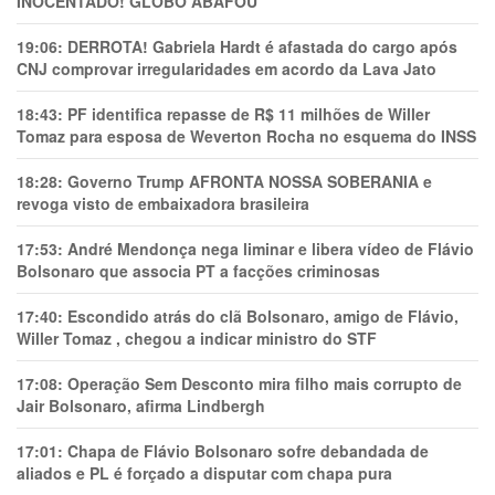
INOCENTADO! GLOBO ABAFOU
19:06:
DERROTA! Gabriela Hardt é afastada do cargo após
CNJ comprovar irregularidades em acordo da Lava Jato
18:43:
PF identifica repasse de R$ 11 milhões de Willer
Tomaz para esposa de Weverton Rocha no esquema do INSS
18:28:
Governo Trump AFRONTA NOSSA SOBERANIA e
revoga visto de embaixadora brasileira
17:53:
André Mendonça nega liminar e libera vídeo de Flávio
Bolsonaro que associa PT a facções criminosas
17:40:
Escondido atrás do clã Bolsonaro, amigo de Flávio,
Willer Tomaz , chegou a indicar ministro do STF
17:08:
Operação Sem Desconto mira filho mais corrupto de
Jair Bolsonaro, afirma Lindbergh
17:01:
Chapa de Flávio Bolsonaro sofre debandada de
aliados e PL é forçado a disputar com chapa pura