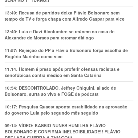
SERÁ NO 1° TURNO!!
13:49:
Recusa de partidos deixa Flávio Bolsonaro sem
tempo de TV e força chapa com Alfredo Gaspar para vice
13:40:
Lula e Davi Alcolumbre se reúnem na casa de
Alexandre de Moraes para retomar diálogo
11:57:
Rejeição do PP a Flávio Bolsonaro força escolha de
Rogério Marinho como vice
11:14:
Homem é preso após proferir ofensas racistas e
xenofóbicas contra médico em Santa Catarina
10:54:
DESCONTROLADO, Jeffrey Chiquini, aliado de
Bolsonaro, surta ao vivo e FOGE de podcast
10:17:
Pesquisa Quaest aponta estabilidade na aprovação
do governo Lula pelo segundo mês seguido
09:14:
VÍDEO: KASSIO NUNES HUMlLHA FLÁVIO
BOLSONARO E CONFIRMA INELEGIBILIDADE!! FLÁVIO
DECLARA GUERRA A THIAGO!!!