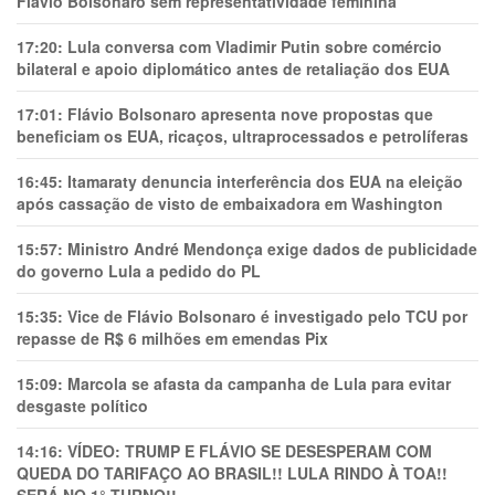
Flávio Bolsonaro sem representatividade feminina
17:20:
Lula conversa com Vladimir Putin sobre comércio
bilateral e apoio diplomático antes de retaliação dos EUA
17:01:
Flávio Bolsonaro apresenta nove propostas que
beneficiam os EUA, ricaços, ultraprocessados e petrolíferas
16:45:
Itamaraty denuncia interferência dos EUA na eleição
após cassação de visto de embaixadora em Washington
15:57:
Ministro André Mendonça exige dados de publicidade
do governo Lula a pedido do PL
15:35:
Vice de Flávio Bolsonaro é investigado pelo TCU por
repasse de R$ 6 milhões em emendas Pix
15:09:
Marcola se afasta da campanha de Lula para evitar
desgaste político
14:16:
VÍDEO: TRUMP E FLÁVIO SE DESESPERAM COM
QUEDA DO TARIFAÇO AO BRASIL!! LULA RINDO À TOA!!