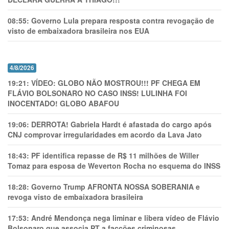
08:55:
Governo Lula prepara resposta contra revogação de
visto de embaixadora brasileira nos EUA
4/8/2026
19:21:
VÍDEO: GLOBO NÃO MOSTROU!!! PF CHEGA EM
FLÁVIO BOLSONARO NO CASO INSS! LULINHA FOI
INOCENTADO! GLOBO ABAFOU
19:06:
DERROTA! Gabriela Hardt é afastada do cargo após
CNJ comprovar irregularidades em acordo da Lava Jato
18:43:
PF identifica repasse de R$ 11 milhões de Willer
Tomaz para esposa de Weverton Rocha no esquema do INSS
18:28:
Governo Trump AFRONTA NOSSA SOBERANIA e
revoga visto de embaixadora brasileira
17:53:
André Mendonça nega liminar e libera vídeo de Flávio
Bolsonaro que associa PT a facções criminosas