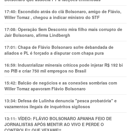
17:40:
Escondido atrás do clã Bolsonaro, amigo de Flávio,
Willer Tomaz , chegou a indicar ministro do STF
17:08:
Operação Sem Desconto mira filho mais corrupto de
Jair Bolsonaro, afirma Lindbergh
17:01:
Chapa de Flávio Bolsonaro sofre debandada de
aliados e PL é forçado a disputar com chapa pura
16:59:
Industrializar minerais críticos pode injetar R$ 192 bi
no PIB e criar 750 mil empregos no Brasil
15:42:
Balcão de negócios e as conexões sombrias com
Willer Tomaz apavoram Flávio Bolsonaro
13:34:
Defesa de Lulinha denuncia "pesca probatória" e
vazamentos ilegais de inquéritos sigilosos
13:11:
VÍDEO: FLÁVIO BOLSONARO APANHA FEIO DE
JORNALISTAS APÓS MENTIR AO VIVO E PERDE O
CONTROLE!! QUE VEXAME!!