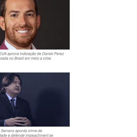
UA aprova indicação de Daniel Perez
xada no Brasil em meio a crise
o Serrano aponta crime de
dade e defende impeachment se