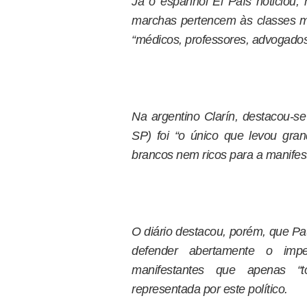
Já o espanhol El País noticiou, 
marchas pertencem às classes m
“médicos, professores, advogado
Na argentino Clarín, destacou-s
SP) foi “o único que levou gr
brancos nem ricos para a manifes
O diário destacou, porém, que Pau
defender abertamente o impe
manifestantes que apenas “t
representada por este político.