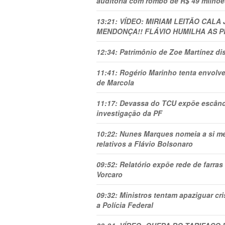
auditoria com rombo de R$ 49 milhõe
13:21:
VÍDEO: MIRIAM LEITÃO CALA
MENDONÇA!! FLÁVIO HUMILHA AS P
12:34:
Patrimônio de Zoe Martínez d
11:41:
Rogério Marinho tenta envolve
de Marcola
11:17:
Devassa do TCU expõe escânda
investigação da PF
10:22:
Nunes Marques nomeia a si mes
relativos a Flávio Bolsonaro
09:52:
Relatório expõe rede de farra
Vorcaro
09:32:
Ministros tentam apaziguar c
a Polícia Federal