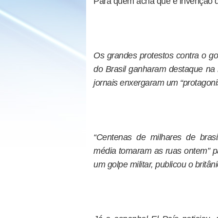
Para quem acha que é invenção de
Os grandes protestos contra o go
do Brasil ganharam destaque na i
jornais enxergaram um “protagon
“Centenas de milhares de bras
média tomaram as ruas ontem” pa
um golpe militar, publicou o britâ