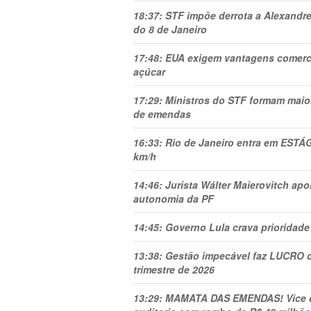
18:37:
STF impõe derrota a Alexandre
do 8 de Janeiro
17:48:
EUA exigem vantagens comercia
açúcar
17:29:
Ministros do STF formam maio
de emendas
16:33:
Rio de Janeiro entra em ESTÁ
km/h
14:46:
Jurista Wálter Maierovitch ap
autonomia da PF
14:45:
Governo Lula crava prioridade 
13:38:
Gestão impecável faz LUCRO d
trimestre de 2026
13:29:
MAMATA DAS EMENDAS! Vice de 