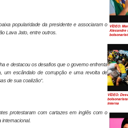
baixa popularidade da presidente e associaram o
VÍDEO: Mand
Alexandre s
ão Lava Jato, entre outros.
bolsonaris
ha e destacou os desafios que o governo enfrenta
, um escândalo de corrupção e uma revolta de
as de sua coalizão”.
VÍDEO: Des
bolsonarista
interna
ntes protestaram com cartazes em inglês com o
 internacional.