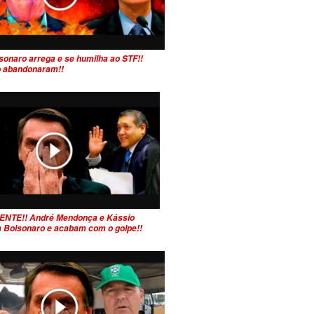
sonaro arrega e se humilha ao STF!!
 o abandonaram!!
ENTE!! André Mendonça e Kássio
 Bolsonaro e acabam com o golpe!!