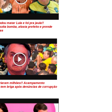
ou matar Lula e foi pra jaula!!
olta bomba, afasta prefeito e prende
tas
viaram milhões!! Acampamento
 tem briga após denúncias de corrupção