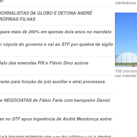
s!
interferênci
 JORNALISTAS DA GLOBO E DETONA ANDRÉ
RÓPRIAS FILHAS
ispara mais de 200% em apenas dois anos no mandato
r cúpula do governo e vai ao STF por quebra de sigilo
lo das emendas PIX e Flávio Dino aciona
TSE cria con
uso indevido
mo para função de juiz auxiliar e atrai processos
s e NEGOCIATAS de Fábio Faria com banqueiro Daniel
rise no STF apos ingerência de André Mendonça sobre