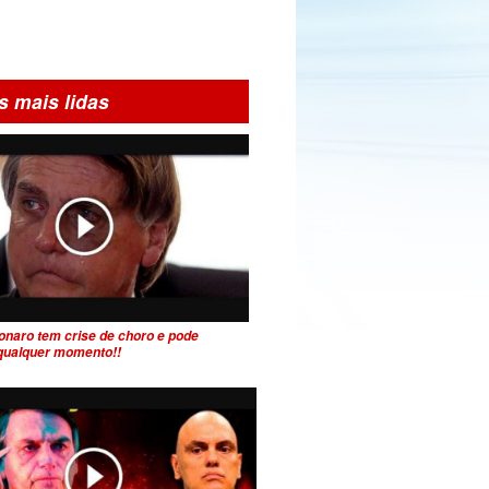
s mais lidas
onaro tem crise de choro e pode
 qualquer momento!!