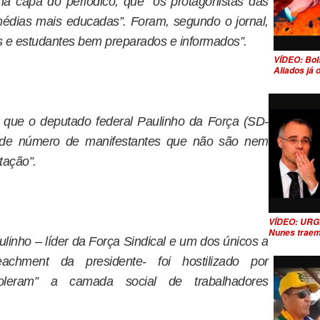
na capa do periódico, que “os protagonistas das
édias mais educadas”. Foram, segundo o jornal,
s e estudantes bem preparados e informados”.
VÍDEO: Bol
Aliados já
e que o deputado federal Paulinho da Força (SD-
ande número de manifestantes que não são nem
tação”.
VÍDEO: URG
Nunes traem
linho – líder da Força Sindical e um dos únicos a
achment da presidente- foi hostilizado por
oleram” a camada social de trabalhadores