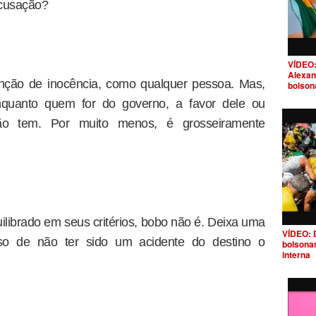
 acusação?
VÍDEO:
Alexan
unção de inocência, como qualquer pessoa. Mas,
bolson
nquanto quem for do governo, a favor dele ou
ão tem. Por muito menos, é grosseiramente
ilibrado em seus critérios, bobo não é. Deixa uma
VÍDEO: 
so de não ter sido um acidente do destino o
bolsona
interna