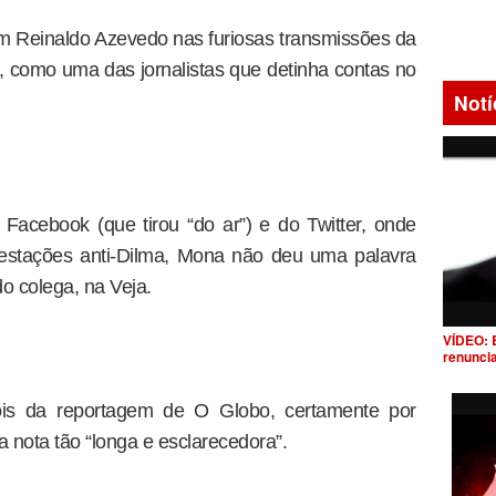
om Reinaldo Azevedo nas furiosas transmissões da
 como uma das jornalistas que detinha contas no
Notí
acebook (que tirou “do ar”) e do Twitter, onde
festações anti-Dilma, Mona não deu uma palavra
o colega, na Veja.
VÍDEO: 
renunci
is da reportagem de O Globo, certamente por
a nota tão “longa e esclarecedora”.