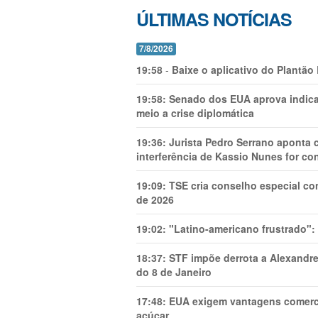
ÚLTIMAS NOTÍCIAS
7/8/2026
19:58
-
Baixe o aplicativo do Plantão
19:58:
Senado dos EUA aprova indica
meio a crise diplomática
19:36:
Jurista Pedro Serrano aponta
interferência de Kassio Nunes for co
19:09:
TSE cria conselho especial co
de 2026
19:02:
"Latino-americano frustrado":
18:37:
STF impõe derrota a Alexandre
do 8 de Janeiro
17:48:
EUA exigem vantagens comercia
açúcar