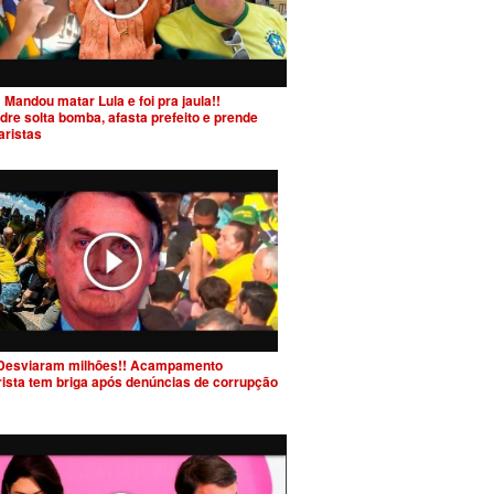
 Mandou matar Lula e foi pra jaula!!
dre solta bomba, afasta prefeito e prende
aristas
Desviaram milhões!! Acampamento
rista tem briga após denúncias de corrupção