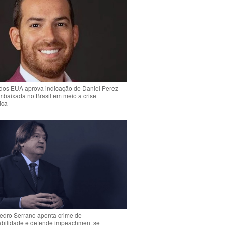
dos EUA aprova indicação de Daniel Perez
mbaixada no Brasil em meio a crise
ica
Pedro Serrano aponta crime de
abilidade e defende impeachment se