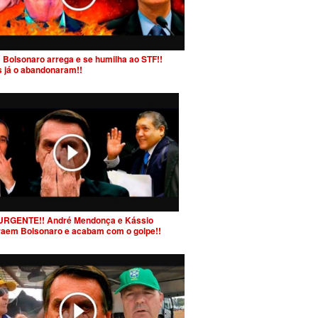
 Bolsonaro arrega e se humilha ao STF!!
s já o abandonaram!!
URGENTE!! André Mendonça e Kássio
raem Bolsonaro e acabam com o golpe!!