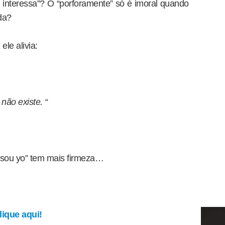
o interessa”? O “porforamente” só é imoral quando
da?
ele alivia:
não existe. “
 sou yo” tem mais firmeza…
ique aqui!