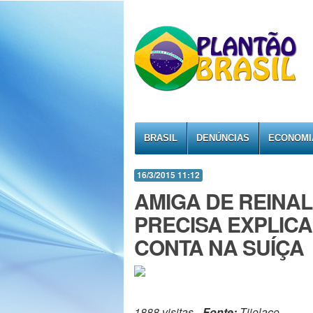
BRASIL
DENÚNCIAS
ECONOMI
16/3/2015 11:12
AMIGA DE REINA
PRECISA EXPLICA
CONTA NA SUÍÇA
1888 visitas -
Fonte:
Tijolaço