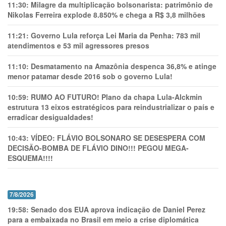
11:30:
Milagre da multiplicação bolsonarista: patrimônio de
Nikolas Ferreira explode 8.850% e chega a R$ 3,8 milhões
11:21:
Governo Lula reforça Lei Maria da Penha: 783 mil
atendimentos e 53 mil agressores presos
11:10:
Desmatamento na Amazônia despenca 36,8% e atinge
menor patamar desde 2016 sob o governo Lula!
10:59:
RUMO AO FUTURO! Plano da chapa Lula-Alckmin
estrutura 13 eixos estratégicos para reindustrializar o país e
erradicar desigualdades!
10:43:
VÍDEO: FLÁVIO BOLSONARO SE DESESPERA COM
DECISÃO-BOMBA DE FLÁVIO DINO!!! PEGOU MEGA-
ESQUEMA!!!!
7/8/2026
19:58:
Senado dos EUA aprova indicação de Daniel Perez
para a embaixada no Brasil em meio a crise diplomática