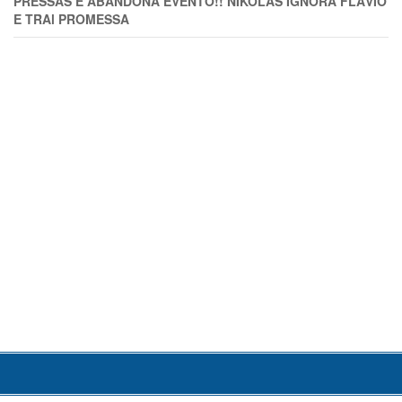
PRESSAS E ABANDONA EVENTO!! NIKOLAS IGNORA FLÁVIO
E TRAl PROMESSA