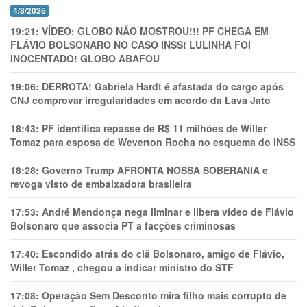
4/8/2026
19:21:
VÍDEO: GLOBO NÃO MOSTROU!!! PF CHEGA EM
FLÁVIO BOLSONARO NO CASO INSS! LULINHA FOI
INOCENTADO! GLOBO ABAFOU
19:06:
DERROTA! Gabriela Hardt é afastada do cargo após
CNJ comprovar irregularidades em acordo da Lava Jato
18:43:
PF identifica repasse de R$ 11 milhões de Willer
Tomaz para esposa de Weverton Rocha no esquema do INSS
18:28:
Governo Trump AFRONTA NOSSA SOBERANIA e
revoga visto de embaixadora brasileira
17:53:
André Mendonça nega liminar e libera vídeo de Flávio
Bolsonaro que associa PT a facções criminosas
17:40:
Escondido atrás do clã Bolsonaro, amigo de Flávio,
Willer Tomaz , chegou a indicar ministro do STF
17:08:
Operação Sem Desconto mira filho mais corrupto de