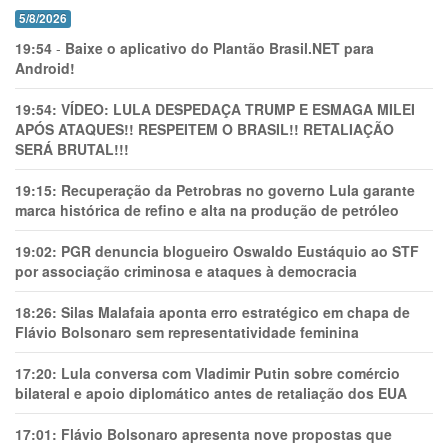
5/8/2026
19:54
-
Baixe o aplicativo do Plantão Brasil.NET para
Android!
19:54:
VÍDEO: LULA DESPEDAÇA TRUMP E ESMAGA MILEI
APÓS ATAQUES!! RESPEITEM O BRASIL!! RETALIAÇÃO
SERÁ BRUTAL!!!
19:15:
Recuperação da Petrobras no governo Lula garante
marca histórica de refino e alta na produção de petróleo
19:02:
PGR denuncia blogueiro Oswaldo Eustáquio ao STF
por associação criminosa e ataques à democracia
18:26:
Silas Malafaia aponta erro estratégico em chapa de
Flávio Bolsonaro sem representatividade feminina
17:20:
Lula conversa com Vladimir Putin sobre comércio
bilateral e apoio diplomático antes de retaliação dos EUA
17:01:
Flávio Bolsonaro apresenta nove propostas que