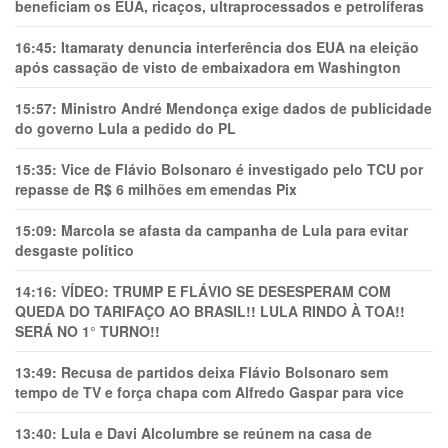
beneficiam os EUA, ricaços, ultraprocessados e petrolíferas
16:45:
Itamaraty denuncia interferência dos EUA na eleição
após cassação de visto de embaixadora em Washington
15:57:
Ministro André Mendonça exige dados de publicidade
do governo Lula a pedido do PL
15:35:
Vice de Flávio Bolsonaro é investigado pelo TCU por
repasse de R$ 6 milhões em emendas Pix
15:09:
Marcola se afasta da campanha de Lula para evitar
desgaste político
14:16:
VÍDEO: TRUMP E FLÁVIO SE DESESPERAM COM
QUEDA DO TARIFAÇO AO BRASIL!! LULA RINDO À TOA!!
SERÁ NO 1° TURNO!!
13:49:
Recusa de partidos deixa Flávio Bolsonaro sem
tempo de TV e força chapa com Alfredo Gaspar para vice
13:40:
Lula e Davi Alcolumbre se reúnem na casa de