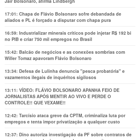
Jair Bolsonaro, afirma Lindbergh
17:01:
Chapa de Flávio Bolsonaro sofre debandada de
aliados e PL é forçado a disputar com chapa pura
16:59:
Industrializar minerais críticos pode injetar R$ 192 bi
no PIB e criar 750 mil empregos no Brasil
15:42:
Balcão de negócios e as conexões sombrias com
Willer Tomaz apavoram Flávio Bolsonaro
13:34:
Defesa de Lulinha denuncia "pesca probatória" e
vazamentos ilegais de inquéritos sigilosos
13:11:
VÍDEO: FLÁVIO BOLSONARO APANHA FEIO DE
JORNALISTAS APÓS MENTIR AO VIVO E PERDE O
CONTROLE!! QUE VEXAME!!
12:42:
Tarcísio ataca greve da CPTM, criminaliza luta por
empregos e tenta impor privatização a qualquer custo
12:37:
Dino autoriza investigação da PF sobre contratos de