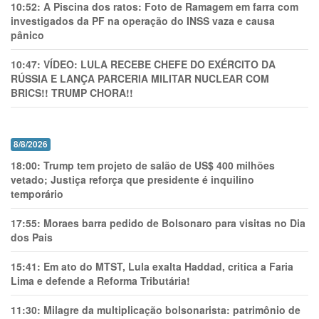
10:52:
A Piscina dos ratos: Foto de Ramagem em farra com
investigados da PF na operação do INSS vaza e causa
pânico
10:47:
VÍDEO: LULA RECEBE CHEFE DO EXÉRCITO DA
RÚSSIA E LANÇA PARCERIA MILITAR NUCLEAR COM
BRICS!! TRUMP CHORA!!
8/8/2026
18:00:
Trump tem projeto de salão de US$ 400 milhões
vetado; Justiça reforça que presidente é inquilino
temporário
17:55:
Moraes barra pedido de Bolsonaro para visitas no Dia
dos Pais
15:41:
Em ato do MTST, Lula exalta Haddad, critica a Faria
Lima e defende a Reforma Tributária!
11:30:
Milagre da multiplicação bolsonarista: patrimônio de