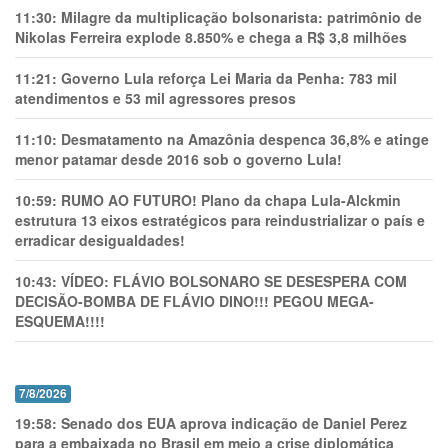
11:30:
Milagre da multiplicação bolsonarista: patrimônio de
Nikolas Ferreira explode 8.850% e chega a R$ 3,8 milhões
11:21:
Governo Lula reforça Lei Maria da Penha: 783 mil
atendimentos e 53 mil agressores presos
11:10:
Desmatamento na Amazônia despenca 36,8% e atinge
menor patamar desde 2016 sob o governo Lula!
10:59:
RUMO AO FUTURO! Plano da chapa Lula-Alckmin
estrutura 13 eixos estratégicos para reindustrializar o país e
erradicar desigualdades!
10:43:
VÍDEO: FLÁVIO BOLSONARO SE DESESPERA COM
DECISÃO-BOMBA DE FLÁVIO DINO!!! PEGOU MEGA-
ESQUEMA!!!!
7/8/2026
19:58:
Senado dos EUA aprova indicação de Daniel Perez
para a embaixada no Brasil em meio a crise diplomática