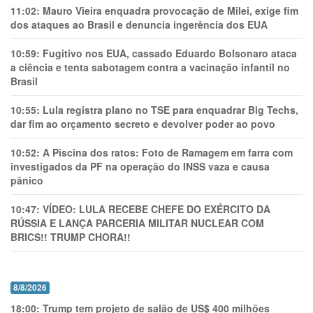
11:02:
Mauro Vieira enquadra provocação de Milei, exige fim
dos ataques ao Brasil e denuncia ingerência dos EUA
10:59:
Fugitivo nos EUA, cassado Eduardo Bolsonaro ataca
a ciência e tenta sabotagem contra a vacinação infantil no
Brasil
10:55:
Lula registra plano no TSE para enquadrar Big Techs,
dar fim ao orçamento secreto e devolver poder ao povo
10:52:
A Piscina dos ratos: Foto de Ramagem em farra com
investigados da PF na operação do INSS vaza e causa
pânico
10:47:
VÍDEO: LULA RECEBE CHEFE DO EXÉRCITO DA
RÚSSIA E LANÇA PARCERIA MILITAR NUCLEAR COM
BRICS!! TRUMP CHORA!!
8/8/2026
18:00:
Trump tem projeto de salão de US$ 400 milhões