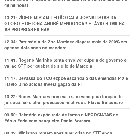
49 milhões!
13:21:
VÍDEO: MIRIAM LEITÃO CALA JORNALISTAS DA
GLOBO E DETONA ANDRÉ MENDONÇA!! FLÁVIO HUMILHA
AS PRÓPRIAS FILHAS
12:34:
Patrimônio de Zoe Martínez dispara mais de 200% em
apenas dois anos no mandato
11:41:
Rogério Marinho tenta envolver cúpula do governo e
vai ao STF por quebra de sigilo de Marcola
11:17:
Devassa do TCU expõe escândalo das emendas PIX e
Flávio Dino aciona investigação da PF
10:22:
Nunes Marques nomeia a si mesmo para função de
juiz auxiliar e atrai processos relativos a Flávio Bolsonaro
09:52:
Relatório expõe rede de farras e NEGOCIATAS de
Fábio Faria com banqueiro Daniel Vorcaro
09:32:
Ministros tentam apaziguar crise no STF apos