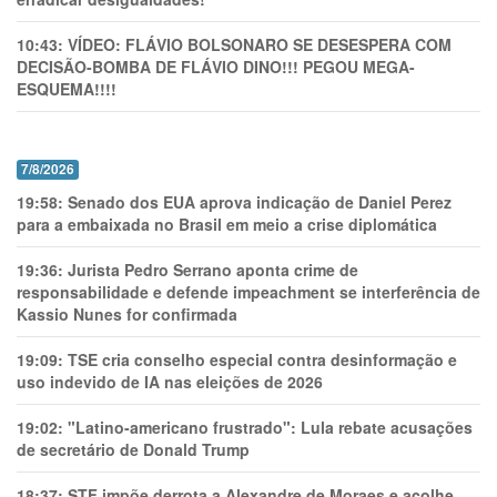
10:43:
VÍDEO: FLÁVIO BOLSONARO SE DESESPERA COM
DECISÃO-BOMBA DE FLÁVIO DINO!!! PEGOU MEGA-
ESQUEMA!!!!
7/8/2026
19:58:
Senado dos EUA aprova indicação de Daniel Perez
para a embaixada no Brasil em meio a crise diplomática
19:36:
Jurista Pedro Serrano aponta crime de
responsabilidade e defende impeachment se interferência de
Kassio Nunes for confirmada
19:09:
TSE cria conselho especial contra desinformação e
uso indevido de IA nas eleições de 2026
19:02:
"Latino-americano frustrado": Lula rebate acusações
de secretário de Donald Trump
18:37:
STF impõe derrota a Alexandre de Moraes e acolhe