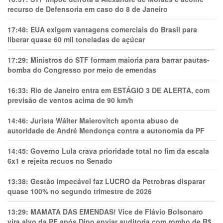
recurso de Defensoria em caso do 8 de Janeiro
17:48:
EUA exigem vantagens comerciais do Brasil para
liberar quase 60 mil toneladas de açúcar
17:29:
Ministros do STF formam maioria para barrar pautas-
bomba do Congresso por meio de emendas
16:33:
Rio de Janeiro entra em ESTÁGIO 3 DE ALERTA, com
previsão de ventos acima de 90 km/h
14:46:
Jurista Wálter Maierovitch aponta abuso de
autoridade de André Mendonça contra a autonomia da PF
14:45:
Governo Lula crava prioridade total no fim da escala
6x1 e rejeita recuos no Senado
13:38:
Gestão impecável faz LUCRO da Petrobras disparar
quase 100% no segundo trimestre de 2026
13:29:
MAMATA DAS EMENDAS! Vice de Flávio Bolsonaro
vira alvo da PF após Dino enviar auditoria com rombo de R$