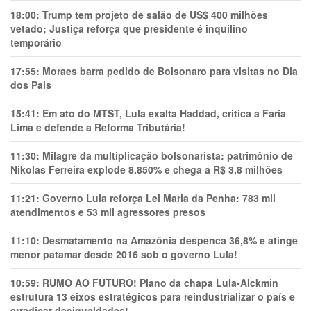
18:00:
Trump tem projeto de salão de US$ 400 milhões
vetado; Justiça reforça que presidente é inquilino
temporário
17:55:
Moraes barra pedido de Bolsonaro para visitas no Dia
dos Pais
15:41:
Em ato do MTST, Lula exalta Haddad, critica a Faria
Lima e defende a Reforma Tributária!
11:30:
Milagre da multiplicação bolsonarista: patrimônio de
Nikolas Ferreira explode 8.850% e chega a R$ 3,8 milhões
11:21:
Governo Lula reforça Lei Maria da Penha: 783 mil
atendimentos e 53 mil agressores presos
11:10:
Desmatamento na Amazônia despenca 36,8% e atinge
menor patamar desde 2016 sob o governo Lula!
10:59:
RUMO AO FUTURO! Plano da chapa Lula-Alckmin
estrutura 13 eixos estratégicos para reindustrializar o país e
erradicar desigualdades!