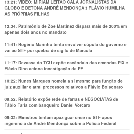
13:21:
VÍDEO: MIRIAM LEITÃO CALA JORNALISTAS DA
GLOBO E DETONA ANDRÉ MENDONÇA!! FLÁVIO HUMILHA
AS PRÓPRIAS FILHAS
12:34:
Patrimônio de Zoe Martínez dispara mais de 200% em
apenas dois anos no mandato
11:41:
Rogério Marinho tenta envolver cúpula do governo e
vai ao STF por quebra de sigilo de Marcola
11:17:
Devassa do TCU expõe escândalo das emendas PIX e
Flávio Dino aciona investigação da PF
10:22:
Nunes Marques nomeia a si mesmo para função de
juiz auxiliar e atrai processos relativos a Flávio Bolsonaro
09:52:
Relatório expõe rede de farras e NEGOCIATAS de
Fábio Faria com banqueiro Daniel Vorcaro
09:32:
Ministros tentam apaziguar crise no STF apos
ingerência de André Mendonça sobre a Polícia Federal