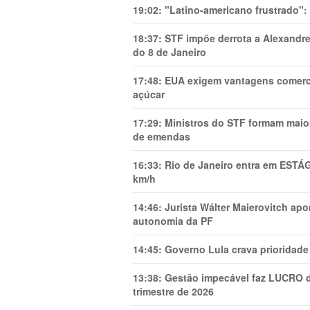
19:02:
"Latino-americano frustrado":
18:37:
STF impõe derrota a Alexandre
do 8 de Janeiro
17:48:
EUA exigem vantagens comercia
açúcar
17:29:
Ministros do STF formam maio
de emendas
16:33:
Rio de Janeiro entra em ESTÁ
km/h
14:46:
Jurista Wálter Maierovitch ap
autonomia da PF
14:45:
Governo Lula crava prioridade 
13:38:
Gestão impecável faz LUCRO d
trimestre de 2026