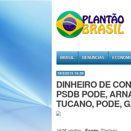
BRASIL
DENÚNCIAS
ECONOMI
19/3/2015 10:39
DINHEIRO DE CON
PSDB PODE, ARN
TUCANO, PODE, G
1675 visitas -
Fonte:
Tijolaço