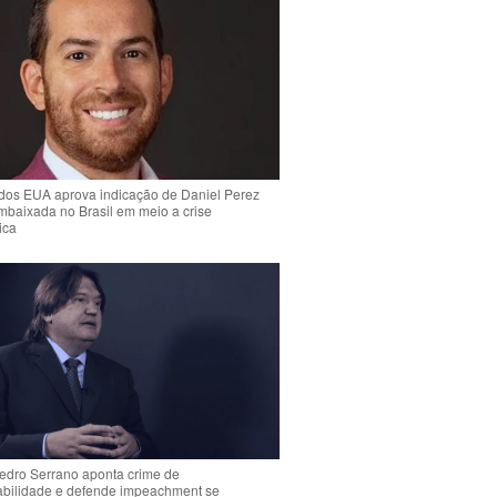
dos EUA aprova indicação de Daniel Perez
mbaixada no Brasil em meio a crise
ica
Pedro Serrano aponta crime de
abilidade e defende impeachment se