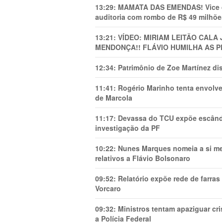
13:29:
MAMATA DAS EMENDAS! Vice de 
auditoria com rombo de R$ 49 milhõe
13:21:
VÍDEO: MIRIAM LEITÃO CAL
MENDONÇA!! FLÁVIO HUMILHA AS P
12:34:
Patrimônio de Zoe Martínez d
11:41:
Rogério Marinho tenta envolve
de Marcola
11:17:
Devassa do TCU expõe escânda
investigação da PF
10:22:
Nunes Marques nomeia a si mes
relativos a Flávio Bolsonaro
09:52:
Relatório expõe rede de farra
Vorcaro
09:32:
Ministros tentam apaziguar c
a Polícia Federal