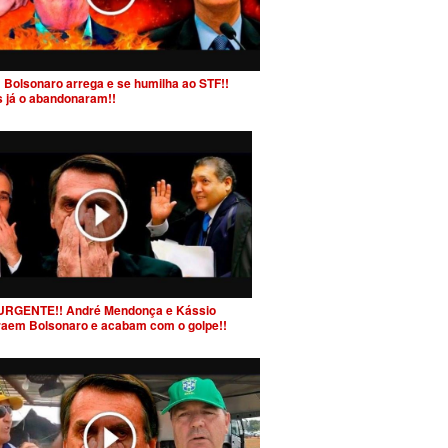
 Bolsonaro arrega e se humilha ao STF!!
s já o abandonaram!!
URGENTE!! André Mendonça e Kássio
raem Bolsonaro e acabam com o golpe!!