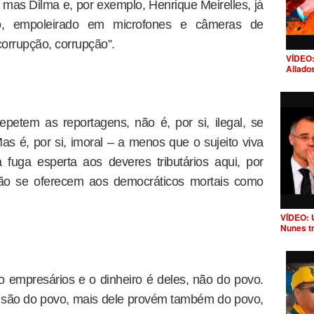
 mas Dilma e, por exemplo, Henrique Meirelles, já
ico, empoleirado em microfones e câmeras de
“corrupção, corrupção”.
VÍDEO:
Aliado
petem as reportagens, não é, por si, ilegal, se
as é, por si, imoral – a menos que o sujeito viva
 fuga esperta aos deveres tributários aqui, por
o se oferecem aos democráticos mortais como
VÍDEO: 
Nunes t
empresários e o dinheiro é deles, não do povo.
 são do povo, mais dele provém também do povo,