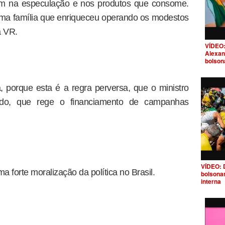
em na especulação e nos produtos que consome.
 uma família que enriqueceu operando os modestos
a VR.
VÍDEO:
Alexan
bolson
 porque esta é a regra perversa, que o ministro
do, que rege o financiamento de campanhas
VÍDEO: 
a forte moralização da política no Brasil.
bolsona
interna