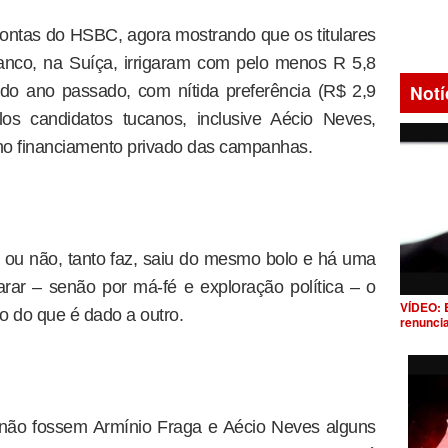
contas do HSBC, agora mostrando que os titulares
nco, na Suíça, irrigaram com pelo menos R 5,8
Notí
 do ano passado, com nítida preferência (R$ 2,9
los candidatos tucanos, inclusive Aécio Neves,
 no financiamento privado das campanhas.
 ou não, tanto faz, saiu do mesmo bolo e há uma
rar – senão por má-fé e exploração política – o
VÍDEO: 
co do que é dado a outro.
renunci
 não fossem Armínio Fraga e Aécio Neves alguns