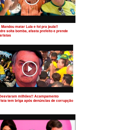
 Mandou matar Lula e foi pra jaula!!
dre solta bomba, afasta prefeito e prende
aristas
Desviaram milhões!! Acampamento
rista tem briga após denúncias de corrupção