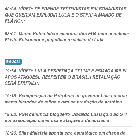
08:24:
VÍDEO: PF PRENDE TERR0RlSTAS B0LSONARlSTAS
QUE QUERIAM EXPL0DlR LULA E O STF!!! A MANDO DE
FLÁVIO!!!
08:01:
Marco Rubio lidera manobra dos EUA para beneficiar
Flávio Bolsonaro e prejudicar reeleição de Lula
5/8/2026
19:54:
VÍDEO: LULA DESPEDAÇA TRUMP E ESMAGA MILEI
APÓS ATAQUES!! RESPEITEM O BRASIL!! RETALIAÇÃO
SERÁ BRUTAL!!!
19:15:
Recuperação da Petrobras no governo Lula garante
marca histórica de refino e alta na produção de petróleo
19:02:
PGR denuncia blogueiro Oswaldo Eustáquio ao STF
por associação criminosa e ataques à democracia
18:26:
Silas Malafaia aponta erro estratégico em chapa de