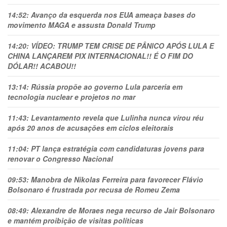
14:52:
Avanço da esquerda nos EUA ameaça bases do
movimento MAGA e assusta Donald Trump
14:20:
VÍDEO: TRUMP TEM CRlSE DE PÂNlCO APÓS LULA E
CHINA LANÇAREM PIX INTERNACIONAL!! É O FIM DO
DÓLAR!! ACABOU!!
13:14:
Rússia propõe ao governo Lula parceria em
tecnologia nuclear e projetos no mar
11:43:
Levantamento revela que Lulinha nunca virou réu
após 20 anos de acusações em ciclos eleitorais
11:04:
PT lança estratégia com candidaturas jovens para
renovar o Congresso Nacional
09:53:
Manobra de Nikolas Ferreira para favorecer Flávio
Bolsonaro é frustrada por recusa de Romeu Zema
08:49:
Alexandre de Moraes nega recurso de Jair Bolsonaro
e mantém proibição de visitas políticas