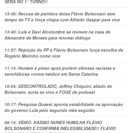
SERÁ NO 1° TURNO!!
13:49:
Recusa de partidos deixa Flávio Bolsonaro sem
tempo de TV e força chapa com Alfredo Gaspar para vice
13:40:
Lula e Davi Alcolumbre se reúnem na casa de
Alexandre de Moraes para retomar diálogo
11:57:
Rejeição do PP a Flávio Bolsonaro força escolha de
Rogério Marinho como vice
11:14:
Homem é preso após proferir ofensas racistas e
xenofóbicas contra médico em Santa Catarina
10:54:
DESCONTROLADO, Jeffrey Chiquini, aliado de
Bolsonaro, surta ao vivo e FOGE de podcast
10:17:
Pesquisa Quaest aponta estabilidade na aprovação
do governo Lula pelo segundo mês seguido
09:14:
VÍDEO: KASSIO NUNES HUMlLHA FLÁVIO
BOLSONARO E CONFIRMA INELEGIBILIDADE!! FLÁVIO