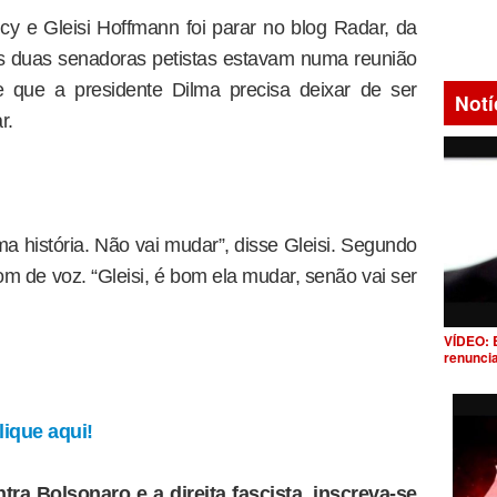
y e Gleisi Hoffmann foi parar no blog Radar, da
. As duas senadoras petistas estavam numa reunião
 que a presidente Dilma precisa deixar de ser
Notí
r.
 história. Não vai mudar”, disse Gleisi. Segundo
 tom de voz. “Gleisi, é bom ela mudar, senão vai ser
VÍDEO: 
renunci
ique aqui!
tra Bolsonaro e a direita fascista, inscreva-se