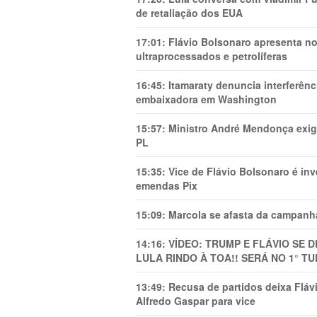
de retaliação dos EUA
17:01:
Flávio Bolsonaro apresenta no
ultraprocessados e petrolíferas
16:45:
Itamaraty denuncia interferên
embaixadora em Washington
15:57:
Ministro André Mendonça exig
PL
15:35:
Vice de Flávio Bolsonaro é in
emendas Pix
15:09:
Marcola se afasta da campanha
14:16:
VÍDEO: TRUMP E FLÁVIO SE 
LULA RINDO À TOA!! SERÁ NO 1° TU
13:49:
Recusa de partidos deixa Flá
Alfredo Gaspar para vice