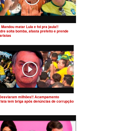
 Mandou matar Lula e foi pra jaula!!
dre solta bomba, afasta prefeito e prende
aristas
Desviaram milhões!! Acampamento
rista tem briga após denúncias de corrupção