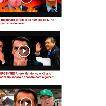
 Bolsonaro arrega e se humilha ao STF!!
s já o abandonaram!!
URGENTE!! André Mendonça e Kássio
raem Bolsonaro e acabam com o golpe!!