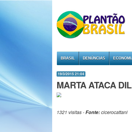
BRASIL
DENÚNCIAS
ECONOMI
19/3/2015 21:04
MARTA ATACA DI
1321 visitas -
Fonte:
cicerocattani