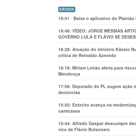
6/8/2026
19:51
-
Baixe o aplicativo do Plantão
19:48:
VÍDEO: JORGE MESSIAS AR
GOVERNO LULA E FLÁVIO SE DESES
18:28:
Atuação do ministro Kássio Nu
crítica de Reinaldo Azevedo
18:18:
Míriam Leitão alerta para risc
Mendonça
17:58:
Deputado do PL sugere ação mi
denúncias
15:55:
Exército avança na modernizaç
camicases
15:44:
Alfredo Gaspar descumpre dec
vice de Flávio Bolsonaro