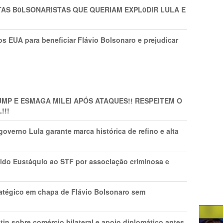
TAS B0LSONARlSTAS QUE QUERIAM EXPL0DlR LULA E
s EUA para beneficiar Flávio Bolsonaro e prejudicar
MP E ESMAGA MILEI APÓS ATAQUES!! RESPEITEM O
!!!
overno Lula garante marca histórica de refino e alta
do Eustáquio ao STF por associação criminosa e
tratégico em chapa de Flávio Bolsonaro sem
in sobre comércio bilateral e apoio diplomático antes