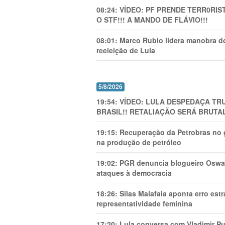
08:24:
VÍDEO: PF PRENDE TERR0RlS
O STF!!! A MANDO DE FLÁVIO!!!
08:01:
Marco Rubio lidera manobra do
reeleição de Lula
5/8/2026
19:54:
VÍDEO: LULA DESPEDAÇA TRU
BRASIL!! RETALIAÇÃO SERÁ BRUTAL
19:15:
Recuperação da Petrobras no g
na produção de petróleo
19:02:
PGR denuncia blogueiro Oswal
ataques à democracia
18:26:
Silas Malafaia aponta erro es
representatividade feminina
17:20:
Lula conversa com Vladimir Put