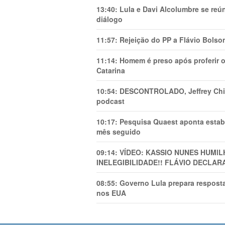
13:40:
Lula e Davi Alcolumbre se reú
diálogo
11:57:
Rejeição do PP a Flávio Bolso
11:14:
Homem é preso após proferir o
Catarina
10:54:
DESCONTROLADO, Jeffrey Chiqu
podcast
10:17:
Pesquisa Quaest aponta estab
mês seguido
09:14:
VÍDEO: KASSIO NUNES HUMl
INELEGIBILIDADE!! FLÁVIO DECLAR
08:55:
Governo Lula prepara resposta
nos EUA