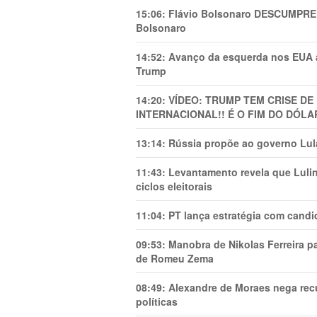
15:06:
Flávio Bolsonaro DESCUMPRE 
Bolsonaro
14:52:
Avanço da esquerda nos EUA
Trump
14:20:
VÍDEO: TRUMP TEM CRlSE DE
INTERNACIONAL!! É O FIM DO DÓLA
13:14:
Rússia propõe ao governo Lula
11:43:
Levantamento revela que Luli
ciclos eleitorais
11:04:
PT lança estratégia com candi
09:53:
Manobra de Nikolas Ferreira pa
de Romeu Zema
08:49:
Alexandre de Moraes nega recu
políticas