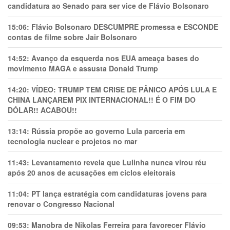
candidatura ao Senado para ser vice de Flávio Bolsonaro
15:06:
Flávio Bolsonaro DESCUMPRE promessa e ESCONDE
contas de filme sobre Jair Bolsonaro
14:52:
Avanço da esquerda nos EUA ameaça bases do
movimento MAGA e assusta Donald Trump
14:20:
VÍDEO: TRUMP TEM CRlSE DE PÂNlCO APÓS LULA E
CHINA LANÇAREM PIX INTERNACIONAL!! É O FIM DO
DÓLAR!! ACABOU!!
13:14:
Rússia propõe ao governo Lula parceria em
tecnologia nuclear e projetos no mar
11:43:
Levantamento revela que Lulinha nunca virou réu
após 20 anos de acusações em ciclos eleitorais
11:04:
PT lança estratégia com candidaturas jovens para
renovar o Congresso Nacional
09:53:
Manobra de Nikolas Ferreira para favorecer Flávio