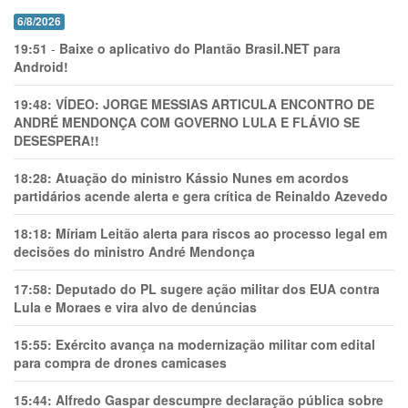
6/8/2026
19:51
-
Baixe o aplicativo do Plantão Brasil.NET para
Android!
19:48:
VÍDEO: JORGE MESSIAS ARTICULA ENCONTRO DE
ANDRÉ MENDONÇA COM GOVERNO LULA E FLÁVIO SE
DESESPERA!!
18:28:
Atuação do ministro Kássio Nunes em acordos
partidários acende alerta e gera crítica de Reinaldo Azevedo
18:18:
Míriam Leitão alerta para riscos ao processo legal em
decisões do ministro André Mendonça
17:58:
Deputado do PL sugere ação militar dos EUA contra
Lula e Moraes e vira alvo de denúncias
15:55:
Exército avança na modernização militar com edital
para compra de drones camicases
15:44:
Alfredo Gaspar descumpre declaração pública sobre