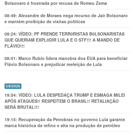
Bolsonaro é frustrada por recusa de Romeu Zema
08:49:
Alexandre de Moraes nega recurso de Jair Bolsonaro
e mantém proibição de visitas políticas
08:24:
VÍDEO: PF PRENDE TERR0RlSTAS B0LSONARlSTAS
QUE QUERIAM EXPL0DlR LULA E O STF!!! A MANDO DE
FLÁVIO!!!
08:01:
Marco Rubio lidera manobra dos EUA para beneficiar
Flávio Bolsonaro e prejudicar reeleição de Lula
5/8/2026
19:54:
VÍDEO: LULA DESPEDAÇA TRUMP E ESMAGA MILEI
APÓS ATAQUES!! RESPEITEM O BRASIL!! RETALIAÇÃO
SERÁ BRUTAL!!!
19:15:
Recuperação da Petrobras no governo Lula garante
marca histórica de refino e alta na produção de petróleo