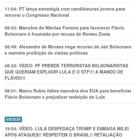
11:04:
PT lança estratégia com candidaturas jovens para
renovar o Congresso Nacional
09:53:
Manobra de Nikolas Ferreira para favorecer Flávio
Bolsonaro é frustrada por recusa de Romeu Zema
08:49:
Alexandre de Moraes nega recurso de Jair Bolsonaro
e mantém proibição de visitas políticas
08:24:
VÍDEO: PF PRENDE TERR0RlSTAS B0LSONARlSTAS
QUE QUERIAM EXPL0DlR LULA E O STF!!! A MANDO DE
FLÁVIO!!!
08:01:
Marco Rubio lidera manobra dos EUA para beneficiar
Flávio Bolsonaro e prejudicar reeleição de Lula
5/8/2026
19:54:
VÍDEO: LULA DESPEDAÇA TRUMP E ESMAGA MILEI
APÓS ATAQUES!! RESPEITEM O BRASIL!! RETALIAÇÃO