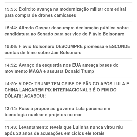
15:55:
Exército avança na modernização militar com edital
para compra de drones camicases
15:44:
Alfredo Gaspar descumpre declaração pública sobre
candidatura ao Senado para ser vice de Flávio Bolsonaro
15:06:
Flávio Bolsonaro DESCUMPRE promessa e ESCONDE
contas de filme sobre Jair Bolsonaro
14:52:
Avanço da esquerda nos EUA ameaça bases do
movimento MAGA e assusta Donald Trump
14:20:
VÍDEO: TRUMP TEM CRlSE DE PÂNlCO APÓS LULA E
CHINA LANÇAREM PIX INTERNACIONAL!! É O FIM DO
DÓLAR!! ACABOU!!
13:14:
Rússia propõe ao governo Lula parceria em
tecnologia nuclear e projetos no mar
11:43:
Levantamento revela que Lulinha nunca virou réu
após 20 anos de acusações em ciclos eleitorais