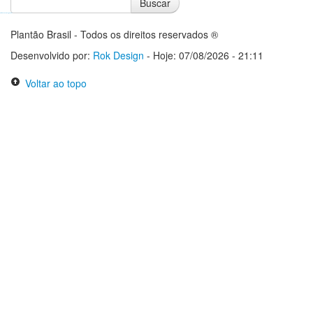
Buscar
Notícias do Flamengo
Notícias do Corinthians
Plantão Brasil - Todos os direitos reservados ®
Desenvolvido por:
Rok Design
- Hoje: 07/08/2026 - 21:11
Voltar ao topo