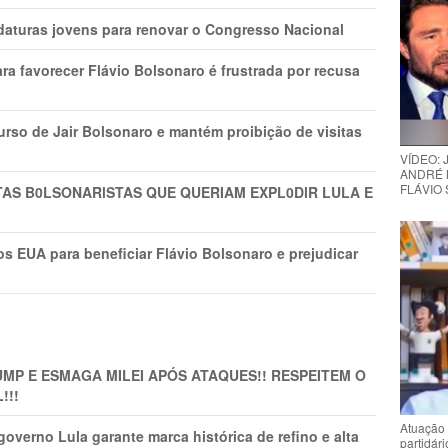
daturas jovens para renovar o Congresso Nacional
ra favorecer Flávio Bolsonaro é frustrada por recusa
rso de Jair Bolsonaro e mantém proibição de visitas
VÍDEO:
ANDRÉ 
FLÁVIO
TAS B0LSONARlSTAS QUE QUERIAM EXPL0DlR LULA E
s EUA para beneficiar Flávio Bolsonaro e prejudicar
MP E ESMAGA MILEI APÓS ATAQUES!! RESPEITEM O
!!!
Atuação 
overno Lula garante marca histórica de refino e alta
partidár