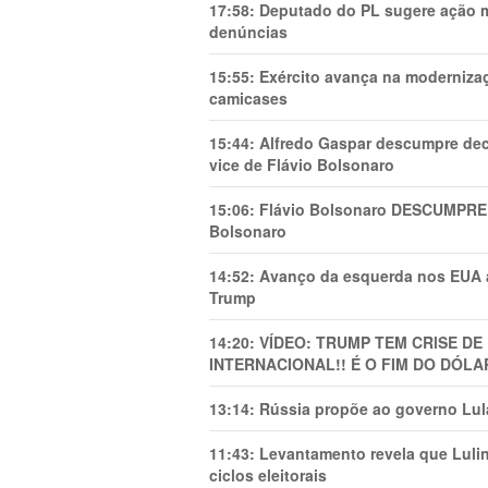
17:58:
Deputado do PL sugere ação mi
denúncias
15:55:
Exército avança na modernizaç
camicases
15:44:
Alfredo Gaspar descumpre dec
vice de Flávio Bolsonaro
15:06:
Flávio Bolsonaro DESCUMPRE 
Bolsonaro
14:52:
Avanço da esquerda nos EUA
Trump
14:20:
VÍDEO: TRUMP TEM CRlSE DE
INTERNACIONAL!! É O FIM DO DÓLA
13:14:
Rússia propõe ao governo Lula
11:43:
Levantamento revela que Luli
ciclos eleitorais