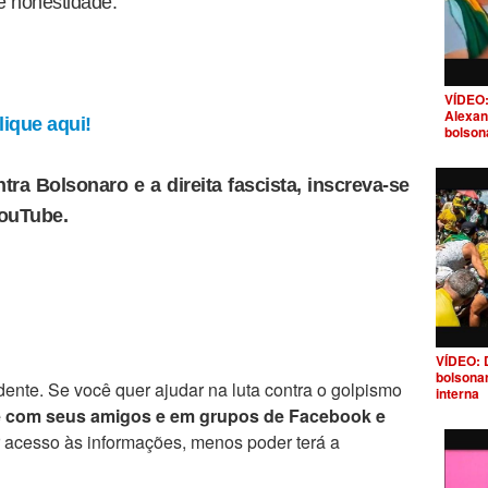
 e honestidade.
VÍDEO:
Alexan
ique aqui!
bolson
tra Bolsonaro e a direita fascista, inscreva-se
YouTube.
VÍDEO: 
bolsona
ente. Se você quer ajudar na luta contra o golpismo
interna
e com seus amigos e em grupos de Facebook e
r acesso às informações, menos poder terá a