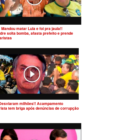
 Mandou matar Lula e foi pra jaula!!
dre solta bomba, afasta prefeito e prende
aristas
Desviaram milhões!! Acampamento
rista tem briga após denúncias de corrupção