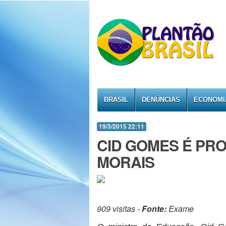
BRASIL
DENÚNCIAS
ECONOMI
19/3/2015 22:11
CID GOMES É PR
MORAIS
909 visitas -
Fonte:
Exame