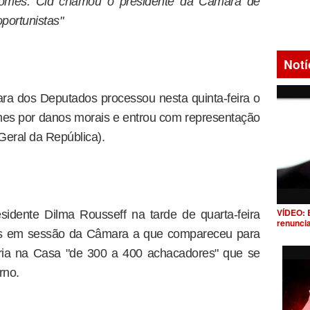
Gomes: Cid chamou o presidente da Câmara de
oportunistas"
Notí
ara dos Deputados processou nesta quinta-feira o
es por danos morais e entrou com representação
Geral da República).
VÍDEO: 
sidente Dilma Rousseff na tarde de quarta-feira
renunci
ões em sessão da Câmara a que compareceu para
eria na Casa "de 300 a 400 achacadores" que se
rno.