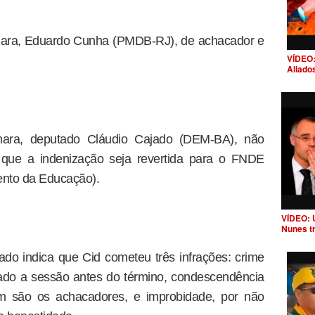
mara, Eduardo Cunha (PMDB-RJ), de achacador e
VÍDEO:
Aliado
ara, deputado Cláudio Cajado (DEM-BA), não
a que a indenização seja revertida para o FNDE
ento da Educação).
VÍDEO: 
Nunes t
do indica que Cid cometeu três infrações: crime
xado a sessão antes do término, condescendência
em são os achacadores, e improbidade, por não