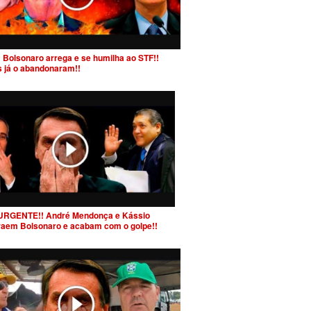
 Bolsonaro arrega e se humilha ao STF!!
s já o abandonaram!!
URGENTE!! André Mendonça e Kássio
raem Bolsonaro e acabam com o golpe!!