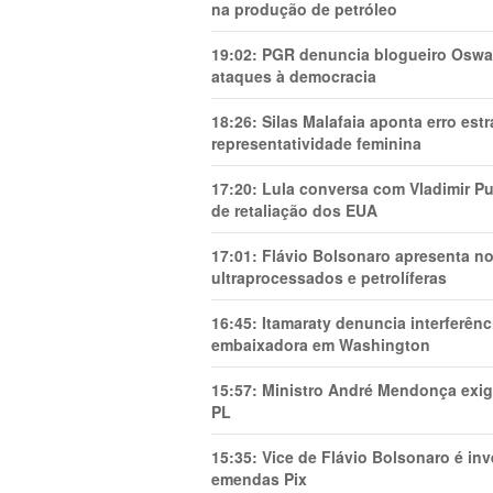
na produção de petróleo
19:02:
PGR denuncia blogueiro Oswal
ataques à democracia
18:26:
Silas Malafaia aponta erro es
representatividade feminina
17:20:
Lula conversa com Vladimir Put
de retaliação dos EUA
17:01:
Flávio Bolsonaro apresenta no
ultraprocessados e petrolíferas
16:45:
Itamaraty denuncia interferên
embaixadora em Washington
15:57:
Ministro André Mendonça exig
PL
15:35:
Vice de Flávio Bolsonaro é in
emendas Pix