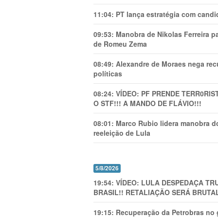
11:04:
PT lança estratégia com candi
09:53:
Manobra de Nikolas Ferreira pa
de Romeu Zema
08:49:
Alexandre de Moraes nega recu
políticas
08:24:
VÍDEO: PF PRENDE TERR0RlS
O STF!!! A MANDO DE FLÁVIO!!!
08:01:
Marco Rubio lidera manobra do
reeleição de Lula
5/8/2026
19:54:
VÍDEO: LULA DESPEDAÇA TRU
BRASIL!! RETALIAÇÃO SERÁ BRUTAL
19:15:
Recuperação da Petrobras no g