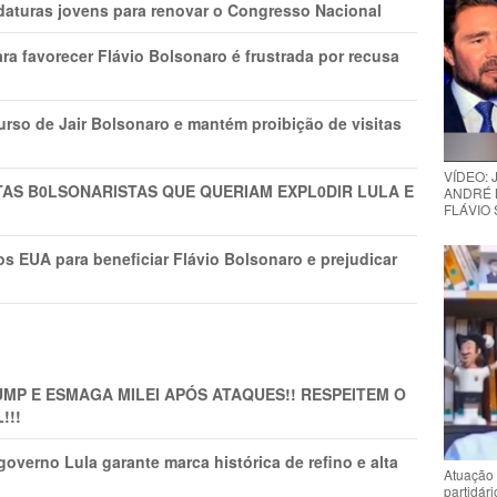
daturas jovens para renovar o Congresso Nacional
ra favorecer Flávio Bolsonaro é frustrada por recusa
rso de Jair Bolsonaro e mantém proibição de visitas
VÍDEO:
TAS B0LSONARlSTAS QUE QUERIAM EXPL0DlR LULA E
ANDRÉ 
FLÁVIO
s EUA para beneficiar Flávio Bolsonaro e prejudicar
MP E ESMAGA MILEI APÓS ATAQUES!! RESPEITEM O
!!!
overno Lula garante marca histórica de refino e alta
Atuação 
partidár