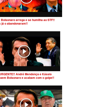
 Bolsonaro arrega e se humilha ao STF!!
s já o abandonaram!!
URGENTE!! André Mendonça e Kássio
raem Bolsonaro e acabam com o golpe!!