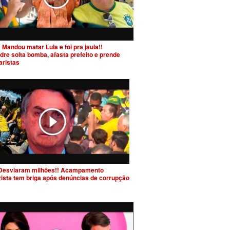
 Mandou matar Lula e foi pra jaula!!
dre solta bomba, afasta prefeito e prende
aristas
Desviaram milhões!! Acampamento
rista tem briga após denúncias de corrupção