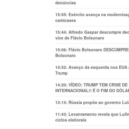
denúncias
15:55:
Exército avança na modernizaç
camicases
15:44:
Alfredo Gaspar descumpre dec
vice de Flávio Bolsonaro
15:06:
Flávio Bolsonaro DESCUMPRE 
Bolsonaro
14:52:
Avanço da esquerda nos EUA
Trump
14:20:
VÍDEO: TRUMP TEM CRlSE DE
INTERNACIONAL!! É O FIM DO DÓLA
13:14:
Rússia propõe ao governo Lula
11:43:
Levantamento revela que Luli
ciclos eleitorais