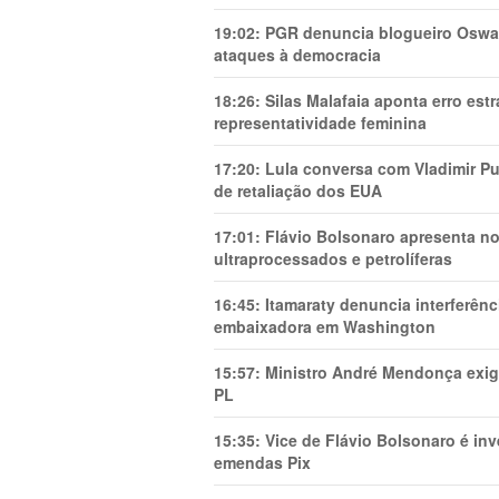
19:02:
PGR denuncia blogueiro Oswal
ataques à democracia
18:26:
Silas Malafaia aponta erro es
representatividade feminina
17:20:
Lula conversa com Vladimir Put
de retaliação dos EUA
17:01:
Flávio Bolsonaro apresenta no
ultraprocessados e petrolíferas
16:45:
Itamaraty denuncia interferên
embaixadora em Washington
15:57:
Ministro André Mendonça exig
PL
15:35:
Vice de Flávio Bolsonaro é in
emendas Pix