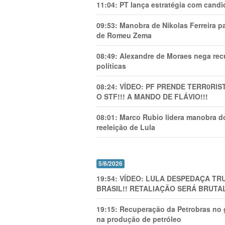
11:04:
PT lança estratégia com candi
09:53:
Manobra de Nikolas Ferreira pa
de Romeu Zema
08:49:
Alexandre de Moraes nega recu
políticas
08:24:
VÍDEO: PF PRENDE TERR0RlS
O STF!!! A MANDO DE FLÁVIO!!!
08:01:
Marco Rubio lidera manobra do
reeleição de Lula
5/8/2026
19:54:
VÍDEO: LULA DESPEDAÇA TRU
BRASIL!! RETALIAÇÃO SERÁ BRUTAL
19:15:
Recuperação da Petrobras no g
na produção de petróleo