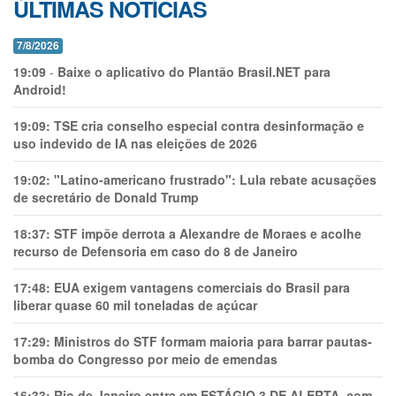
ÚLTIMAS NOTÍCIAS
7/8/2026
19:09
-
Baixe o aplicativo do Plantão Brasil.NET para
Android!
19:09:
TSE cria conselho especial contra desinformação e
uso indevido de IA nas eleições de 2026
19:02:
"Latino-americano frustrado": Lula rebate acusações
de secretário de Donald Trump
18:37:
STF impõe derrota a Alexandre de Moraes e acolhe
recurso de Defensoria em caso do 8 de Janeiro
17:48:
EUA exigem vantagens comerciais do Brasil para
liberar quase 60 mil toneladas de açúcar
17:29:
Ministros do STF formam maioria para barrar pautas-
bomba do Congresso por meio de emendas
16:33:
Rio de Janeiro entra em ESTÁGIO 3 DE ALERTA, com