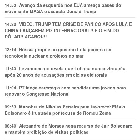
14:52:
Avanço da esquerda nos EUA ameaça bases do
movimento MAGA e assusta Donald Trump
14:20:
VÍDEO: TRUMP TEM CRlSE DE PÂNlCO APÓS LULA E
CHINA LANÇAREM PIX INTERNACIONAL!! É O FIM DO
DÓLAR!! ACABOU!!
13:14:
Rússia propõe ao governo Lula parceria em
tecnologia nuclear e projetos no mar
11:43:
Levantamento revela que Lulinha nunca virou réu
após 20 anos de acusações em ciclos eleitorais
11:04:
PT lança estratégia com candidaturas jovens para
renovar o Congresso Nacional
09:53:
Manobra de Nikolas Ferreira para favorecer Flávio
Bolsonaro é frustrada por recusa de Romeu Zema
08:49:
Alexandre de Moraes nega recurso de Jair Bolsonaro
e mantém proibição de visitas políticas