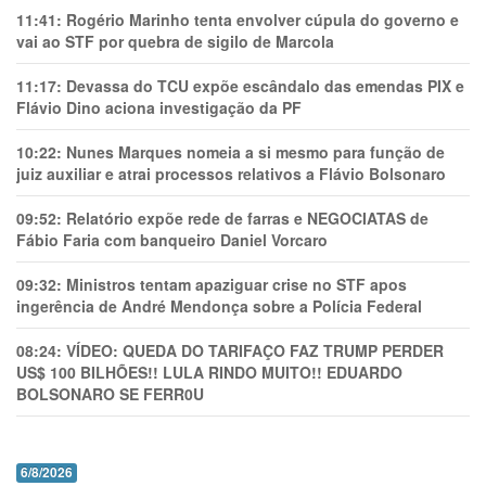
11:41:
Rogério Marinho tenta envolver cúpula do governo e
vai ao STF por quebra de sigilo de Marcola
11:17:
Devassa do TCU expõe escândalo das emendas PIX e
Flávio Dino aciona investigação da PF
10:22:
Nunes Marques nomeia a si mesmo para função de
juiz auxiliar e atrai processos relativos a Flávio Bolsonaro
09:52:
Relatório expõe rede de farras e NEGOCIATAS de
Fábio Faria com banqueiro Daniel Vorcaro
09:32:
Ministros tentam apaziguar crise no STF apos
ingerência de André Mendonça sobre a Polícia Federal
08:24:
VÍDEO: QUEDA DO TARIFAÇO FAZ TRUMP PERDER
US$ 100 BILHÕES!! LULA RINDO MUITO!! EDUARDO
BOLSONARO SE FERR0U
6/8/2026