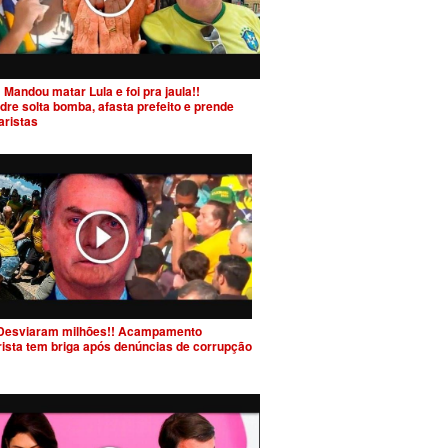
 Mandou matar Lula e foi pra jaula!!
dre solta bomba, afasta prefeito e prende
aristas
Desviaram milhões!! Acampamento
rista tem briga após denúncias de corrupção