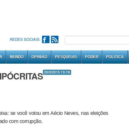
REDES SOCIAIS:
A
MUNDO
OPINIÃO
PESQUISAS
PODER
POLÍTICA
IPÓCRITAS
20/3/2015 13:19
isa: se você votou em Aécio Neves, nas eleições
ado com corrupção.