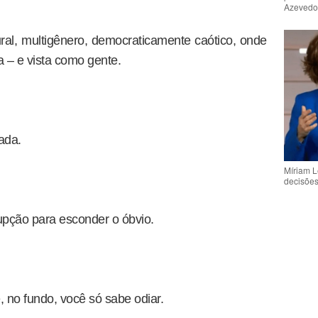
Azeved
ral, multigênero, democraticamente caótico, onde
ta – e vista como gente.
nada.
Míriam L
decisõe
rupção para esconder o óbvio.
, no fundo, você só sabe odiar.