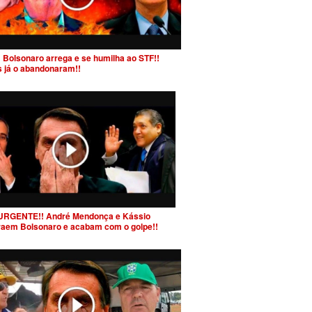
 Bolsonaro arrega e se humilha ao STF!!
s já o abandonaram!!
URGENTE!! André Mendonça e Kássio
raem Bolsonaro e acabam com o golpe!!