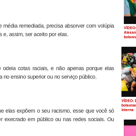
se média remediada, precisa absorver com volúpia
VÍDEO:
Alexan
e, assim, ser aceito por elas.
bolson
 odeia cotas raciais, e não apenas porque elas
a no ensino superior ou no serviço público.
VÍDEO: 
bolsona
interna
que elas expõem o seu racismo, esse que você só
 execrado em público ou nas redes sociais. Ou