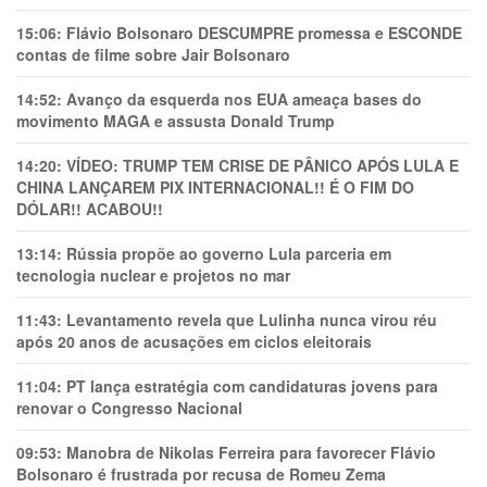
15:06:
Flávio Bolsonaro DESCUMPRE promessa e ESCONDE
contas de filme sobre Jair Bolsonaro
14:52:
Avanço da esquerda nos EUA ameaça bases do
movimento MAGA e assusta Donald Trump
14:20:
VÍDEO: TRUMP TEM CRlSE DE PÂNlCO APÓS LULA E
CHINA LANÇAREM PIX INTERNACIONAL!! É O FIM DO
DÓLAR!! ACABOU!!
13:14:
Rússia propõe ao governo Lula parceria em
tecnologia nuclear e projetos no mar
11:43:
Levantamento revela que Lulinha nunca virou réu
após 20 anos de acusações em ciclos eleitorais
11:04:
PT lança estratégia com candidaturas jovens para
renovar o Congresso Nacional
09:53:
Manobra de Nikolas Ferreira para favorecer Flávio
Bolsonaro é frustrada por recusa de Romeu Zema