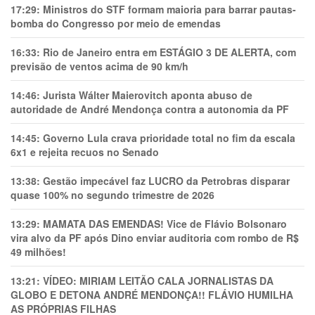
17:29:
Ministros do STF formam maioria para barrar pautas-
bomba do Congresso por meio de emendas
16:33:
Rio de Janeiro entra em ESTÁGIO 3 DE ALERTA, com
previsão de ventos acima de 90 km/h
14:46:
Jurista Wálter Maierovitch aponta abuso de
autoridade de André Mendonça contra a autonomia da PF
14:45:
Governo Lula crava prioridade total no fim da escala
6x1 e rejeita recuos no Senado
13:38:
Gestão impecável faz LUCRO da Petrobras disparar
quase 100% no segundo trimestre de 2026
13:29:
MAMATA DAS EMENDAS! Vice de Flávio Bolsonaro
vira alvo da PF após Dino enviar auditoria com rombo de R$
49 milhões!
13:21:
VÍDEO: MIRIAM LEITÃO CALA JORNALISTAS DA
GLOBO E DETONA ANDRÉ MENDONÇA!! FLÁVIO HUMILHA
AS PRÓPRIAS FILHAS