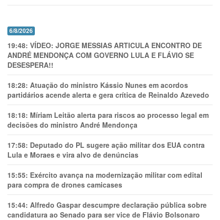
6/8/2026
19:48:
VÍDEO: JORGE MESSIAS ARTICULA ENCONTRO DE
ANDRÉ MENDONÇA COM GOVERNO LULA E FLÁVIO SE
DESESPERA!!
18:28:
Atuação do ministro Kássio Nunes em acordos
partidários acende alerta e gera crítica de Reinaldo Azevedo
18:18:
Míriam Leitão alerta para riscos ao processo legal em
decisões do ministro André Mendonça
17:58:
Deputado do PL sugere ação militar dos EUA contra
Lula e Moraes e vira alvo de denúncias
15:55:
Exército avança na modernização militar com edital
para compra de drones camicases
15:44:
Alfredo Gaspar descumpre declaração pública sobre
candidatura ao Senado para ser vice de Flávio Bolsonaro