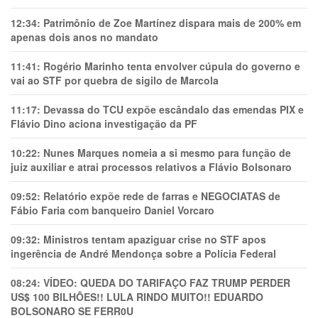
12:34:
Patrimônio de Zoe Martínez dispara mais de 200% em
apenas dois anos no mandato
11:41:
Rogério Marinho tenta envolver cúpula do governo e
vai ao STF por quebra de sigilo de Marcola
11:17:
Devassa do TCU expõe escândalo das emendas PIX e
Flávio Dino aciona investigação da PF
10:22:
Nunes Marques nomeia a si mesmo para função de
juiz auxiliar e atrai processos relativos a Flávio Bolsonaro
09:52:
Relatório expõe rede de farras e NEGOCIATAS de
Fábio Faria com banqueiro Daniel Vorcaro
09:32:
Ministros tentam apaziguar crise no STF apos
ingerência de André Mendonça sobre a Polícia Federal
08:24:
VÍDEO: QUEDA DO TARIFAÇO FAZ TRUMP PERDER
US$ 100 BILHÕES!! LULA RINDO MUITO!! EDUARDO
BOLSONARO SE FERR0U