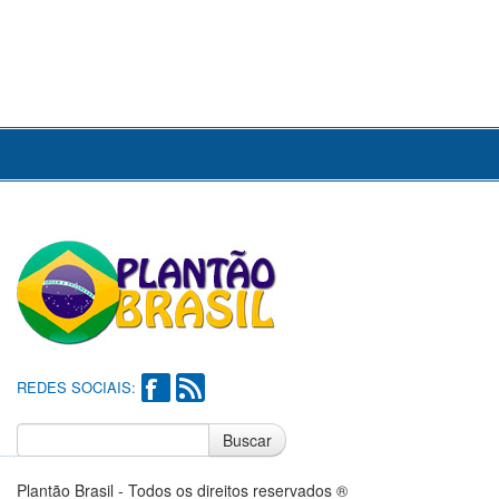
REDES SOCIAIS:
Buscar
Notícias do Flamengo
Notícias do Corinthians
Plantão Brasil - Todos os direitos reservados ®