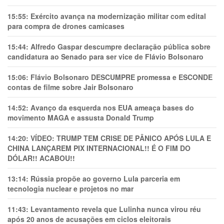
15:55:
Exército avança na modernização militar com edital
para compra de drones camicases
15:44:
Alfredo Gaspar descumpre declaração pública sobre
candidatura ao Senado para ser vice de Flávio Bolsonaro
15:06:
Flávio Bolsonaro DESCUMPRE promessa e ESCONDE
contas de filme sobre Jair Bolsonaro
14:52:
Avanço da esquerda nos EUA ameaça bases do
movimento MAGA e assusta Donald Trump
14:20:
VÍDEO: TRUMP TEM CRlSE DE PÂNlCO APÓS LULA E
CHINA LANÇAREM PIX INTERNACIONAL!! É O FIM DO
DÓLAR!! ACABOU!!
13:14:
Rússia propõe ao governo Lula parceria em
tecnologia nuclear e projetos no mar
11:43:
Levantamento revela que Lulinha nunca virou réu
após 20 anos de acusações em ciclos eleitorais