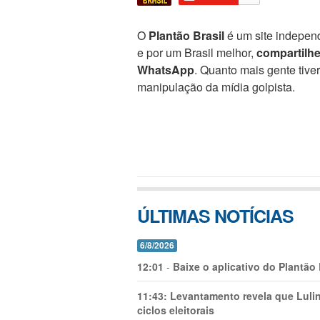
O
Plantão Brasil
é um site independ
e por um Brasil melhor,
compartilh
WhatsApp
. Quanto mais gente tive
manipulação da mídia golpista.
ÚLTIMAS NOTÍCIAS
6/8/2026
12:01
-
Baixe o aplicativo do Plantão
11:43:
Levantamento revela que Luli
ciclos eleitorais