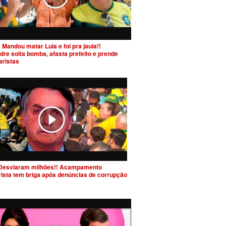
 Mandou matar Lula e foi pra jaula!!
dre solta bomba, afasta prefeito e prende
aristas
Desviaram milhões!! Acampamento
rista tem briga após denúncias de corrupção