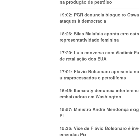
na produção de petróleo
19:02:
PGR denuncia blogueiro Oswal
ataques à democracia
18:26:
Silas Malafaia aponta erro es
representatividade feminina
17:20:
Lula conversa com Vladimir Put
de retaliação dos EUA
17:01:
Flávio Bolsonaro apresenta no
ultraprocessados e petrolíferas
16:45:
Itamaraty denuncia interferên
embaixadora em Washington
15:57:
Ministro André Mendonça exig
PL
15:35:
Vice de Flávio Bolsonaro é in
emendas Pix