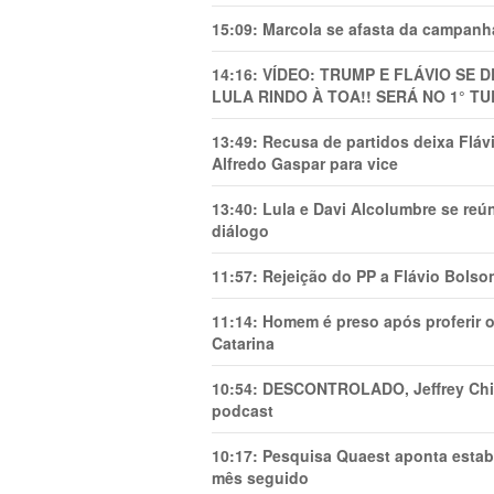
15:09:
Marcola se afasta da campanha
14:16:
VÍDEO: TRUMP E FLÁVIO SE 
LULA RINDO À TOA!! SERÁ NO 1° TU
13:49:
Recusa de partidos deixa Flá
Alfredo Gaspar para vice
13:40:
Lula e Davi Alcolumbre se reú
diálogo
11:57:
Rejeição do PP a Flávio Bolso
11:14:
Homem é preso após proferir o
Catarina
10:54:
DESCONTROLADO, Jeffrey Chiqu
podcast
10:17:
Pesquisa Quaest aponta estab
mês seguido