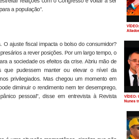
streitar relações com o Congresso e voltar a ser
para a população”.
VÍDEO:
Aliado
. O ajuste fiscal impacta o bolso do consumidor?
mpresários a rever posições. Por um largo tempo, o
para a sociedade os efeitos da crise. Abriu mão de
as que pudessem manter ou elevar o nível da
enos privilegiados. Mas chegou um momento em
 pode diminuir o rendimento nem ter desemprego,
ânico pessoal”, disse em entrevista à Revista
VÍDEO: 
Nunes t