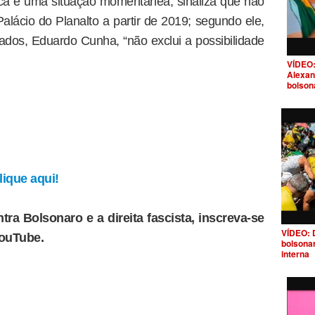
ica é uma situação momentânea, sinaliza que não
ácio do Planalto a partir de 2019; segundo ele,
dos, Eduardo Cunha, “não exclui a possibilidade
VÍDEO:
Alexan
bolson
ique aqui!
tra Bolsonaro e a direita fascista, inscreva-se
VÍDEO: 
YouTube.
bolsona
interna