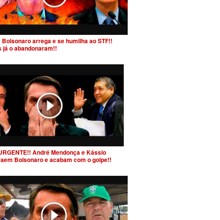
 Bolsonaro arrega e se humilha ao STF!!
s já o abandonaram!!
URGENTE!! André Mendonça e Kássio
raem Bolsonaro e acabam com o golpe!!