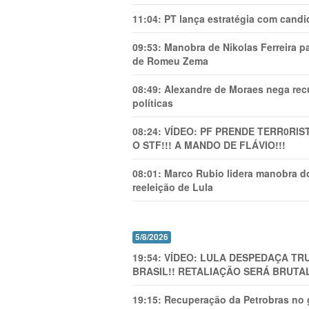
11:04:
PT lança estratégia com candi
09:53:
Manobra de Nikolas Ferreira pa
de Romeu Zema
08:49:
Alexandre de Moraes nega recu
políticas
08:24:
VÍDEO: PF PRENDE TERR0RlS
O STF!!! A MANDO DE FLÁVIO!!!
08:01:
Marco Rubio lidera manobra do
reeleição de Lula
5/8/2026
19:54:
VÍDEO: LULA DESPEDAÇA TRU
BRASIL!! RETALIAÇÃO SERÁ BRUTAL
19:15:
Recuperação da Petrobras no g