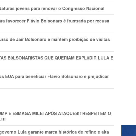
daturas jovens para renovar o Congresso Nacional
ra favorecer Flávio Bolsonaro é frustrada por recusa
rso de Jair Bolsonaro e mantém proibição de visitas
TAS B0LSONARlSTAS QUE QUERIAM EXPL0DlR LULA E
s EUA para beneficiar Flávio Bolsonaro e prejudicar
MP E ESMAGA MILEI APÓS ATAQUES!! RESPEITEM O
!!!
overno Lula garante marca histórica de refino e alta