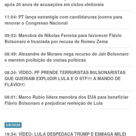
após 20 anos de acusações em ciclos eleitorais
11:04:
PT lança estratégia com candidaturas jovens para
renovar o Congresso Nacional
09:53:
Manobra de Nikolas Ferreira para favorecer Flávio
Bolsonaro é frustrada por recusa de Romeu Zema
08:49:
Alexandre de Moraes nega recurso de Jair Bolsonaro
e mantém proibição de visitas políticas
08:24:
VÍDEO: PF PRENDE TERR0RlSTAS B0LSONARlSTAS
QUE QUERIAM EXPL0DlR LULA E O STF!!! A MANDO DE
FLÁVIO!!!
08:01:
Marco Rubio lidera manobra dos EUA para beneficiar
Flávio Bolsonaro e prejudicar reeleição de Lula
5/8/2026
19:54:
VÍDEO: LULA DESPEDAÇA TRUMP E ESMAGA MILEI