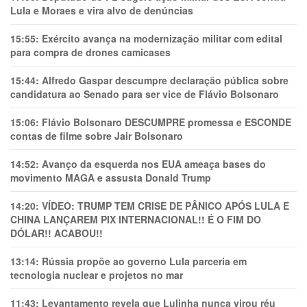
Lula e Moraes e vira alvo de denúncias
15:55:
Exército avança na modernização militar com edital
para compra de drones camicases
15:44:
Alfredo Gaspar descumpre declaração pública sobre
candidatura ao Senado para ser vice de Flávio Bolsonaro
15:06:
Flávio Bolsonaro DESCUMPRE promessa e ESCONDE
contas de filme sobre Jair Bolsonaro
14:52:
Avanço da esquerda nos EUA ameaça bases do
movimento MAGA e assusta Donald Trump
14:20:
VÍDEO: TRUMP TEM CRlSE DE PÂNlCO APÓS LULA E
CHINA LANÇAREM PIX INTERNACIONAL!! É O FIM DO
DÓLAR!! ACABOU!!
13:14:
Rússia propõe ao governo Lula parceria em
tecnologia nuclear e projetos no mar
11:43:
Levantamento revela que Lulinha nunca virou réu