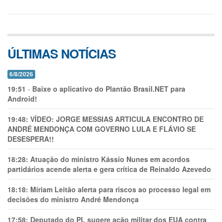
ÚLTIMAS NOTÍCIAS
6/8/2026
19:51
-
Baixe o aplicativo do Plantão Brasil.NET para
Android!
19:48:
VÍDEO: JORGE MESSIAS ARTICULA ENCONTRO DE
ANDRÉ MENDONÇA COM GOVERNO LULA E FLÁVIO SE
DESESPERA!!
18:28:
Atuação do ministro Kássio Nunes em acordos
partidários acende alerta e gera crítica de Reinaldo Azevedo
18:18:
Míriam Leitão alerta para riscos ao processo legal em
decisões do ministro André Mendonça
17:58:
Deputado do PL sugere ação militar dos EUA contra