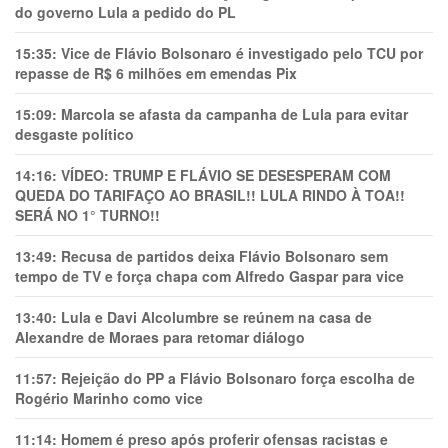
do governo Lula a pedido do PL
15:35:
Vice de Flávio Bolsonaro é investigado pelo TCU por
repasse de R$ 6 milhões em emendas Pix
15:09:
Marcola se afasta da campanha de Lula para evitar
desgaste político
14:16:
VÍDEO: TRUMP E FLÁVIO SE DESESPERAM COM
QUEDA DO TARIFAÇO AO BRASIL!! LULA RINDO À TOA!!
SERÁ NO 1° TURNO!!
13:49:
Recusa de partidos deixa Flávio Bolsonaro sem
tempo de TV e força chapa com Alfredo Gaspar para vice
13:40:
Lula e Davi Alcolumbre se reúnem na casa de
Alexandre de Moraes para retomar diálogo
11:57:
Rejeição do PP a Flávio Bolsonaro força escolha de
Rogério Marinho como vice
11:14:
Homem é preso após proferir ofensas racistas e