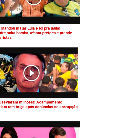
 Mandou matar Lula e foi pra jaula!!
dre solta bomba, afasta prefeito e prende
aristas
Desviaram milhões!! Acampamento
rista tem briga após denúncias de corrupção