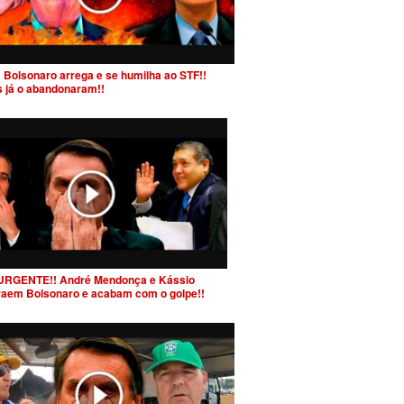
 Bolsonaro arrega e se humilha ao STF!!
s já o abandonaram!!
URGENTE!! André Mendonça e Kássio
raem Bolsonaro e acabam com o golpe!!