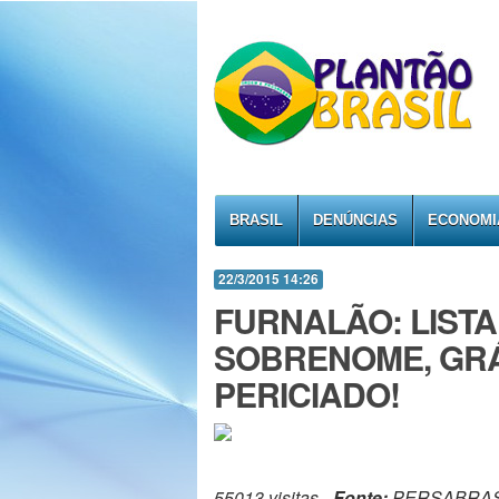
BRASIL
DENÚNCIAS
ECONOMI
22/3/2015 14:26
FURNALÃO: LIST
SOBRENOME, GRÁ
PERICIADO!
55013 visitas -
Fonte:
PERSABRAS