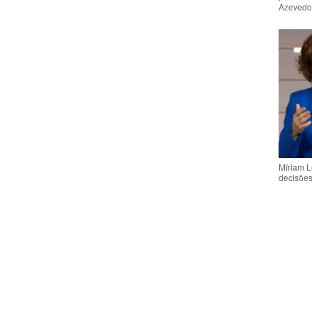
Azeved
Míriam L
decisõe