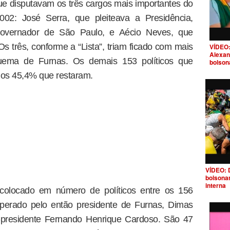
que disputavam os três cargos mais importantes do
002: José Serra, que pleiteava a Presidência,
governador de São Paulo, e Aécio Neves, que
s três, conforme a “Lista”, triam ficado com mais
VÍDEO:
Alexan
uema de Furnas. Os demais 153 políticos que
bolson
o os 45,4% que restaram.
VÍDEO: 
bolsona
interna
olocado em número de políticos entre os 156
perado pelo então presidente de Furnas, Dimas
x-presidente Fernando Henrique Cardoso. São 47