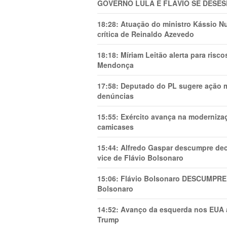
GOVERNO LULA E FLÁVIO SE DESES
18:28:
Atuação do ministro Kássio Nu
crítica de Reinaldo Azevedo
18:18:
Míriam Leitão alerta para risc
Mendonça
17:58:
Deputado do PL sugere ação mi
denúncias
15:55:
Exército avança na modernizaç
camicases
15:44:
Alfredo Gaspar descumpre dec
vice de Flávio Bolsonaro
15:06:
Flávio Bolsonaro DESCUMPRE 
Bolsonaro
14:52:
Avanço da esquerda nos EUA
Trump