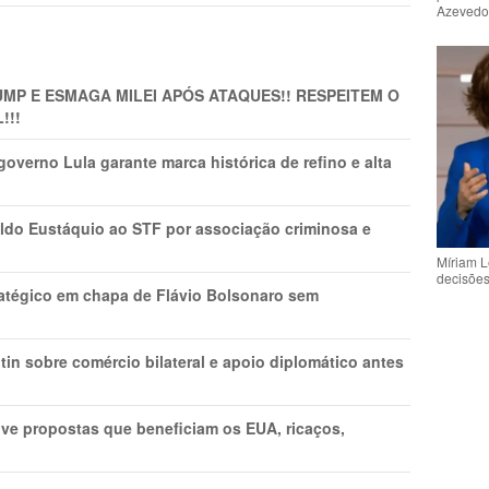
Azeved
MP E ESMAGA MILEI APÓS ATAQUES!! RESPEITEM O
!!!
overno Lula garante marca histórica de refino e alta
do Eustáquio ao STF por associação criminosa e
Míriam L
decisõe
tratégico em chapa de Flávio Bolsonaro sem
in sobre comércio bilateral e apoio diplomático antes
ve propostas que beneficiam os EUA, ricaços,