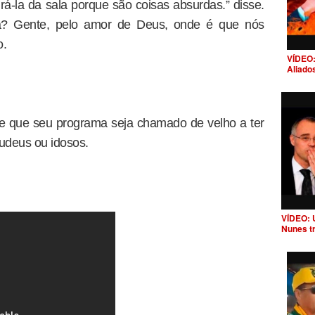
rá-la da sala porque são coisas absurdas.” disse.
a? Gente, pelo amor de Deus, onde é que nós
o.
VÍDEO:
Aliado
re que seu programa seja chamado de velho a ter
judeus ou idosos.
VÍDEO: 
Nunes t