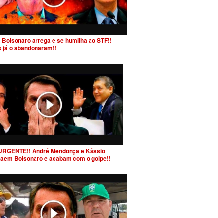
 Bolsonaro arrega e se humilha ao STF!!
s já o abandonaram!!
URGENTE!! André Mendonça e Kássio
raem Bolsonaro e acabam com o golpe!!