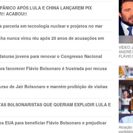
 PÂNlCO APÓS LULA E CHINA LANÇAREM PIX
R!! ACABOU!!
 parceria em tecnologia nuclear e projetos no mar
nha nunca virou réu após 20 anos de acusações em
VÍDEO:
ANDRÉ 
daturas jovens para renovar o Congresso Nacional
FLÁVIO
ra favorecer Flávio Bolsonaro é frustrada por recusa
rso de Jair Bolsonaro e mantém proibição de visitas
TAS B0LSONARlSTAS QUE QUERIAM EXPL0DlR LULA E
s EUA para beneficiar Flávio Bolsonaro e prejudicar
Atuação 
partidár