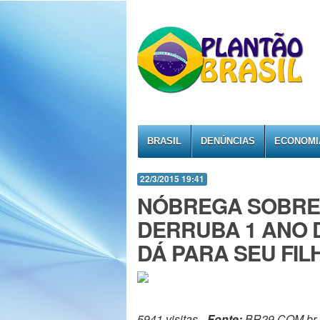
BRASIL
DENÚNCIAS
ECONOMI
22/3/2015 19:41
NÓBREGA SOBRE 
DERRUBA 1 ANO 
DÁ PARA SEU FIL
5941 visitas -
Fonte:
BR29.COM.br