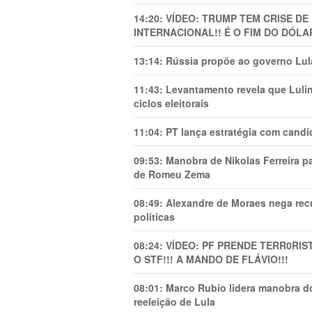
14:20:
VÍDEO: TRUMP TEM CRlSE DE
INTERNACIONAL!! É O FIM DO DÓLA
13:14:
Rússia propõe ao governo Lula
11:43:
Levantamento revela que Luli
ciclos eleitorais
11:04:
PT lança estratégia com candi
09:53:
Manobra de Nikolas Ferreira pa
de Romeu Zema
08:49:
Alexandre de Moraes nega recu
políticas
08:24:
VÍDEO: PF PRENDE TERR0RlS
O STF!!! A MANDO DE FLÁVIO!!!
08:01:
Marco Rubio lidera manobra do
reeleição de Lula