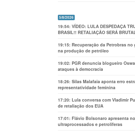
5/8/2026
19:54:
VÍDEO: LULA DESPEDAÇA TRU
BRASIL!! RETALIAÇÃO SERÁ BRUTAL
19:15:
Recuperação da Petrobras no g
na produção de petróleo
19:02:
PGR denuncia blogueiro Oswal
ataques à democracia
18:26:
Silas Malafaia aponta erro es
representatividade feminina
17:20:
Lula conversa com Vladimir Put
de retaliação dos EUA
17:01:
Flávio Bolsonaro apresenta no
ultraprocessados e petrolíferas