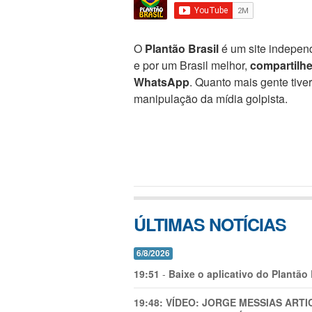
O
Plantão Brasil
é um site independ
e por um Brasil melhor,
compartilh
WhatsApp
. Quanto mais gente tive
manipulação da mídia golpista.
ÚLTIMAS NOTÍCIAS
6/8/2026
19:51
-
Baixe o aplicativo do Plantão
19:48:
VÍDEO: JORGE MESSIAS AR