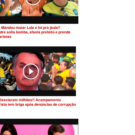
 Mandou matar Lula e foi pra jaula!!
dre solta bomba, afasta prefeito e prende
aristas
Desviaram milhões!! Acampamento
rista tem briga após denúncias de corrupção