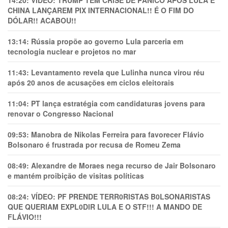
14:20:
VÍDEO: TRUMP TEM CRlSE DE PÂNlCO APÓS LULA E
CHINA LANÇAREM PIX INTERNACIONAL!! É O FIM DO
DÓLAR!! ACABOU!!
13:14:
Rússia propõe ao governo Lula parceria em
tecnologia nuclear e projetos no mar
11:43:
Levantamento revela que Lulinha nunca virou réu
após 20 anos de acusações em ciclos eleitorais
11:04:
PT lança estratégia com candidaturas jovens para
renovar o Congresso Nacional
09:53:
Manobra de Nikolas Ferreira para favorecer Flávio
Bolsonaro é frustrada por recusa de Romeu Zema
08:49:
Alexandre de Moraes nega recurso de Jair Bolsonaro
e mantém proibição de visitas políticas
08:24:
VÍDEO: PF PRENDE TERR0RlSTAS B0LSONARlSTAS
QUE QUERIAM EXPL0DlR LULA E O STF!!! A MANDO DE
FLÁVIO!!!