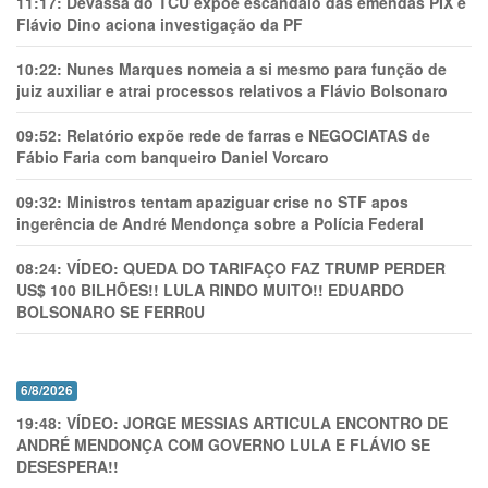
11:17:
Devassa do TCU expõe escândalo das emendas PIX e
Flávio Dino aciona investigação da PF
10:22:
Nunes Marques nomeia a si mesmo para função de
juiz auxiliar e atrai processos relativos a Flávio Bolsonaro
09:52:
Relatório expõe rede de farras e NEGOCIATAS de
Fábio Faria com banqueiro Daniel Vorcaro
09:32:
Ministros tentam apaziguar crise no STF apos
ingerência de André Mendonça sobre a Polícia Federal
08:24:
VÍDEO: QUEDA DO TARIFAÇO FAZ TRUMP PERDER
US$ 100 BILHÕES!! LULA RINDO MUITO!! EDUARDO
BOLSONARO SE FERR0U
6/8/2026
19:48:
VÍDEO: JORGE MESSIAS ARTICULA ENCONTRO DE
ANDRÉ MENDONÇA COM GOVERNO LULA E FLÁVIO SE
DESESPERA!!