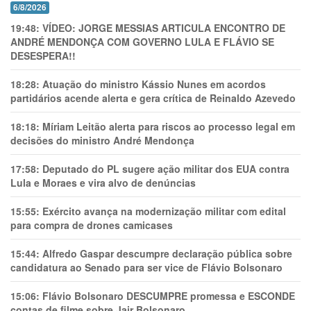
6/8/2026
19:48:
VÍDEO: JORGE MESSIAS ARTICULA ENCONTRO DE
ANDRÉ MENDONÇA COM GOVERNO LULA E FLÁVIO SE
DESESPERA!!
18:28:
Atuação do ministro Kássio Nunes em acordos
partidários acende alerta e gera crítica de Reinaldo Azevedo
18:18:
Míriam Leitão alerta para riscos ao processo legal em
decisões do ministro André Mendonça
17:58:
Deputado do PL sugere ação militar dos EUA contra
Lula e Moraes e vira alvo de denúncias
15:55:
Exército avança na modernização militar com edital
para compra de drones camicases
15:44:
Alfredo Gaspar descumpre declaração pública sobre
candidatura ao Senado para ser vice de Flávio Bolsonaro
15:06:
Flávio Bolsonaro DESCUMPRE promessa e ESCONDE
contas de filme sobre Jair Bolsonaro