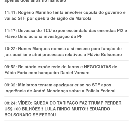
apenas dois anos no mandato
11:41:
Rogério Marinho tenta envolver cúpula do governo e
vai ao STF por quebra de sigilo de Marcola
11:17:
Devassa do TCU expõe escândalo das emendas PIX e
Flávio Dino aciona investigação da PF
10:22:
Nunes Marques nomeia a si mesmo para função de
juiz auxiliar e atrai processos relativos a Flávio Bolsonaro
09:52:
Relatório expõe rede de farras e NEGOCIATAS de
Fábio Faria com banqueiro Daniel Vorcaro
09:32:
Ministros tentam apaziguar crise no STF apos
ingerência de André Mendonça sobre a Polícia Federal
08:24:
VÍDEO: QUEDA DO TARIFAÇO FAZ TRUMP PERDER
US$ 100 BILHÕES!! LULA RINDO MUITO!! EDUARDO
BOLSONARO SE FERR0U