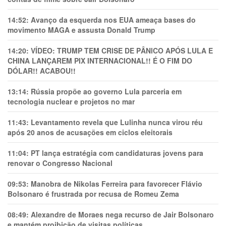
14:52:
Avanço da esquerda nos EUA ameaça bases do
movimento MAGA e assusta Donald Trump
14:20:
VÍDEO: TRUMP TEM CRlSE DE PÂNlCO APÓS LULA E
CHINA LANÇAREM PIX INTERNACIONAL!! É O FIM DO
DÓLAR!! ACABOU!!
13:14:
Rússia propõe ao governo Lula parceria em
tecnologia nuclear e projetos no mar
11:43:
Levantamento revela que Lulinha nunca virou réu
após 20 anos de acusações em ciclos eleitorais
11:04:
PT lança estratégia com candidaturas jovens para
renovar o Congresso Nacional
09:53:
Manobra de Nikolas Ferreira para favorecer Flávio
Bolsonaro é frustrada por recusa de Romeu Zema
08:49:
Alexandre de Moraes nega recurso de Jair Bolsonaro
e mantém proibição de visitas políticas