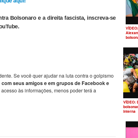
ique aqui!
tra Bolsonaro e a direita fascista, inscreva-se
YouTube.
VÍDEO:
Alexan
bolson
ente. Se você quer ajudar na luta contra o golpismo
e com seus amigos e em grupos de Facebook e
r acesso às informações, menos poder terá a
VÍDEO: 
bolsona
interna