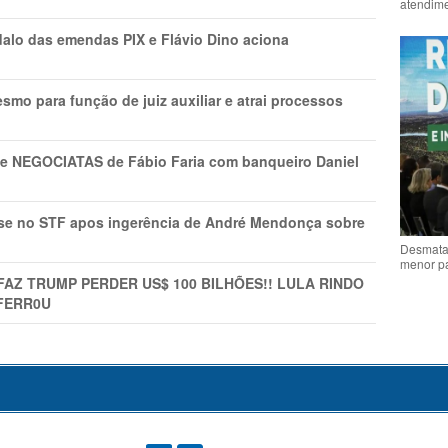
atendime
lo das emendas PIX e Flávio Dino aciona
mo para função de juiz auxiliar e atrai processos
s e NEGOCIATAS de Fábio Faria com banqueiro Daniel
rise no STF apos ingerência de André Mendonça sobre
Desmata
menor p
FAZ TRUMP PERDER US$ 100 BILHÕES!! LULA RINDO
FERR0U