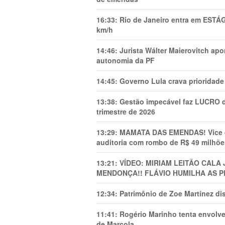
16:33:
Rio de Janeiro entra em ESTÁ
km/h
14:46:
Jurista Wálter Maierovitch ap
autonomia da PF
14:45:
Governo Lula crava prioridade 
13:38:
Gestão impecável faz LUCRO d
trimestre de 2026
13:29:
MAMATA DAS EMENDAS! Vice de 
auditoria com rombo de R$ 49 milhõe
13:21:
VÍDEO: MIRIAM LEITÃO CAL
MENDONÇA!! FLÁVIO HUMILHA AS P
12:34:
Patrimônio de Zoe Martínez d
11:41:
Rogério Marinho tenta envolve
de Marcola