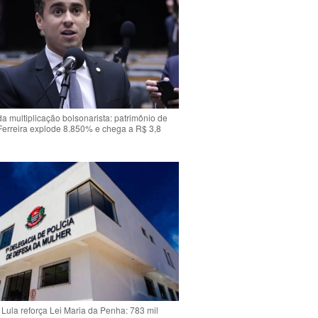
da multiplicação bolsonarista: patrimônio de
Ferreira explode 8.850% e chega a R$ 3,8
Lula reforça Lei Maria da Penha: 783 mil