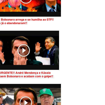
 Bolsonaro arrega e se humilha ao STF!!
s já o abandonaram!!
URGENTE!! André Mendonça e Kássio
raem Bolsonaro e acabam com o golpe!!