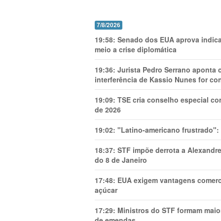
7/8/2026
19:58:
Senado dos EUA aprova indica
meio a crise diplomática
19:36:
Jurista Pedro Serrano aponta
interferência de Kassio Nunes for co
19:09:
TSE cria conselho especial co
de 2026
19:02:
"Latino-americano frustrado":
18:37:
STF impõe derrota a Alexandre
do 8 de Janeiro
17:48:
EUA exigem vantagens comercia
açúcar
17:29:
Ministros do STF formam maio
de emendas