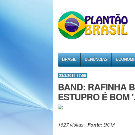
BRASIL
DENÚNCIAS
ECONOMI
23/3/2015 17:05
BAND: RAFINHA BA
ESTUPRO É BOM '.
1627 visitas -
Fonte:
DCM