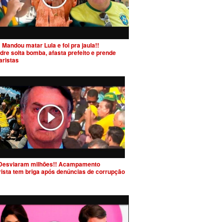
 Mandou matar Lula e foi pra jaula!!
dre solta bomba, afasta prefeito e prende
aristas
Desviaram milhões!! Acampamento
rista tem briga após denúncias de corrupção