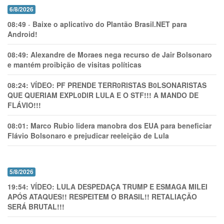
6/8/2026
08:49
-
Baixe o aplicativo do Plantão Brasil.NET para
Android!
08:49:
Alexandre de Moraes nega recurso de Jair Bolsonaro
e mantém proibição de visitas políticas
08:24:
VÍDEO: PF PRENDE TERR0RlSTAS B0LSONARlSTAS
QUE QUERIAM EXPL0DlR LULA E O STF!!! A MANDO DE
FLÁVIO!!!
08:01:
Marco Rubio lidera manobra dos EUA para beneficiar
Flávio Bolsonaro e prejudicar reeleição de Lula
5/8/2026
19:54:
VÍDEO: LULA DESPEDAÇA TRUMP E ESMAGA MILEI
APÓS ATAQUES!! RESPEITEM O BRASIL!! RETALIAÇÃO
SERÁ BRUTAL!!!