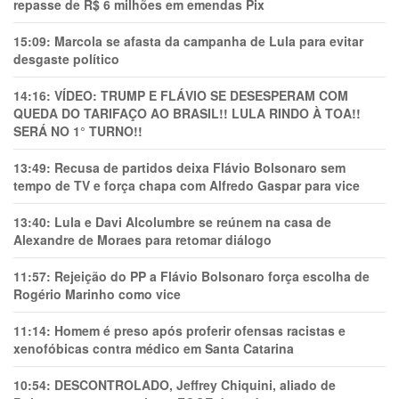
repasse de R$ 6 milhões em emendas Pix
15:09:
Marcola se afasta da campanha de Lula para evitar
desgaste político
14:16:
VÍDEO: TRUMP E FLÁVIO SE DESESPERAM COM
QUEDA DO TARIFAÇO AO BRASIL!! LULA RINDO À TOA!!
SERÁ NO 1° TURNO!!
13:49:
Recusa de partidos deixa Flávio Bolsonaro sem
tempo de TV e força chapa com Alfredo Gaspar para vice
13:40:
Lula e Davi Alcolumbre se reúnem na casa de
Alexandre de Moraes para retomar diálogo
11:57:
Rejeição do PP a Flávio Bolsonaro força escolha de
Rogério Marinho como vice
11:14:
Homem é preso após proferir ofensas racistas e
xenofóbicas contra médico em Santa Catarina
10:54:
DESCONTROLADO, Jeffrey Chiquini, aliado de