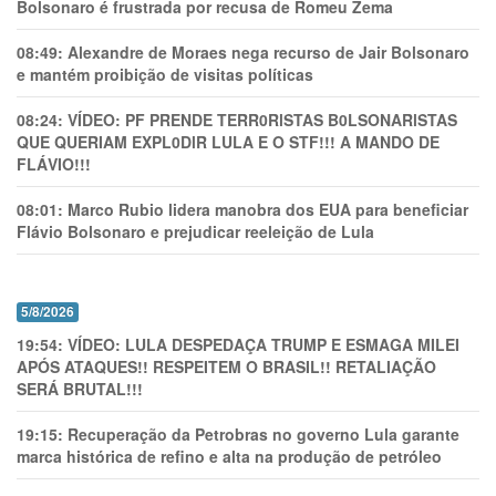
Bolsonaro é frustrada por recusa de Romeu Zema
08:49:
Alexandre de Moraes nega recurso de Jair Bolsonaro
e mantém proibição de visitas políticas
08:24:
VÍDEO: PF PRENDE TERR0RlSTAS B0LSONARlSTAS
QUE QUERIAM EXPL0DlR LULA E O STF!!! A MANDO DE
FLÁVIO!!!
08:01:
Marco Rubio lidera manobra dos EUA para beneficiar
Flávio Bolsonaro e prejudicar reeleição de Lula
5/8/2026
19:54:
VÍDEO: LULA DESPEDAÇA TRUMP E ESMAGA MILEI
APÓS ATAQUES!! RESPEITEM O BRASIL!! RETALIAÇÃO
SERÁ BRUTAL!!!
19:15:
Recuperação da Petrobras no governo Lula garante
marca histórica de refino e alta na produção de petróleo