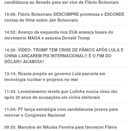
candidatura ao Senado para ser vice de Flávio Bolsonaro
15:06:
Flávio Bolsonaro DESCUMPRE promessa e ESCONDE
contas de filme sobre Jair Bolsonaro
14:52:
Avanço da esquerda nos EUA ameaça bases do
movimento MAGA e assusta Donald Trump
14:20:
VÍDEO: TRUMP TEM CRlSE DE PÂNlCO APÓS LULA E
CHINA LANÇAREM PIX INTERNACIONAL!! É O FIM DO
DÓLAR!! ACABOU!!
13:14:
Rússia propõe ao governo Lula parceria em
tecnologia nuclear e projetos no mar
11:43:
Levantamento revela que Lulinha nunca virou réu
após 20 anos de acusações em ciclos eleitorais
11:04:
PT lança estratégia com candidaturas jovens para
renovar o Congresso Nacional
09:53:
Manobra de Nikolas Ferreira para favorecer Flávio