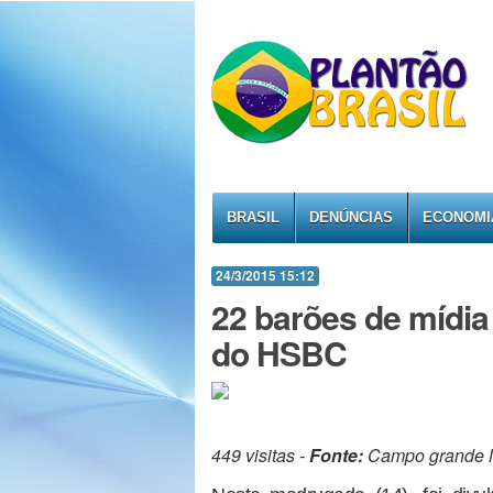
BRASIL
DENÚNCIAS
ECONOMI
24/3/2015 15:12
22 barões de mídia e
do HSBC
449 visitas -
Fonte:
Campo grande