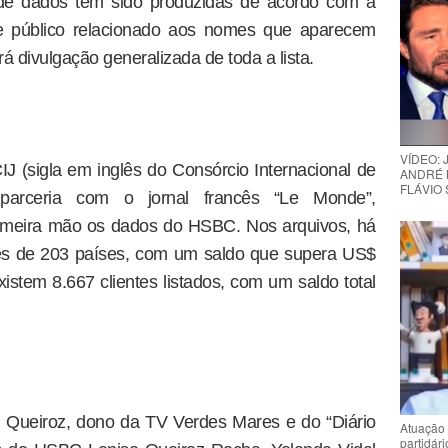
 de dados têm sido produzidas de acordo com a
esse público relacionado aos nomes que aparecem
 divulgação generalizada de toda a lista.
VÍDEO:
 (sigla em inglês do Consórcio Internacional de
ANDRÉ 
FLÁVIO
m parceria com o jornal francês “Le Monde”,
rimeira mão os dados do HSBC. Nos arquivos, há
tes de 203 países, com um saldo que supera US$
xistem 8.667 clientes listados, com um saldo total
Queiroz, dono da TV Verdes Mares e do “Diário
Atuação 
partidár