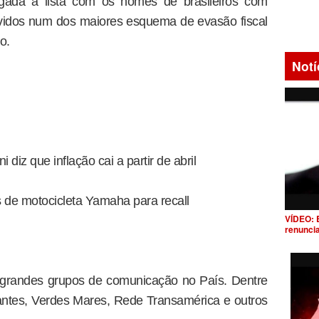
lgada a lista com os nomes de brasileiros com
vidos num dos maiores esquema de evasão fiscal
o.
Notí
diz que inflação cai a partir de abril
s de motocicleta Yamaha para recall
VÍDEO: 
renunci
e grandes grupos de comunicação no País. Dentre
irantes, Verdes Mares, Rede Transamérica e outros