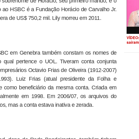
 sobrenome de Horácio, seu primeiro marido, e o
to ao HSBC é a Fundação Horácio de Carvalho Jr.
era de US$ 750,2 mil. Lily morreu em 2011.
VÍDEO:
saíram
 HSBC em Genebra também constam os nomes de
ao qual pertence o UOL. Tiveram conta conjunta
 empresários Octavio Frias de Oliveira (1912-2007)
1993). Luiz Frias (atual presidente da Folha e
e como beneficiário da mesma conta. Criada em
icialmente em 1998. Em 2006/07, os arquivos do
s, mas a conta estava inativa e zerada.