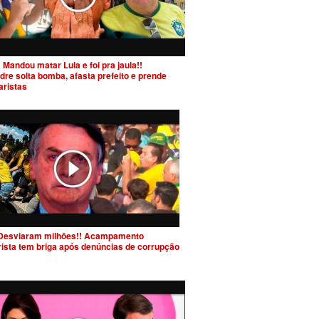
 Mandou matar Lula e foi pra jaula!!
dre solta bomba, afasta prefeito e prende
aristas
Desviaram milhões!! Acampamento
rista tem briga após denúncias de corrupção