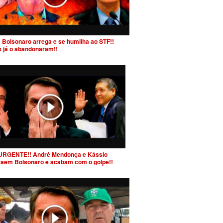
 Bolsonaro arrega e se humilha ao STF!!
s já o abandonaram!!
URGENTE!! André Mendonça e Kássio
raem Bolsonaro e acabam com o golpe!!