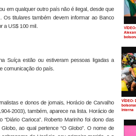
ou em qualquer outro país não é ilegal, desde que
l. Os titulares também devem informar ao Banco
or a US$ 100 mil.
VÍDEO:
Alexan
bolson
na Suíça estão ou estiveram pessoas ligadas a
e comunicação do país.
VÍDEO: 
ornalistas e donos de jornais, Horácio de Carvalho
bolsona
interna
904-2003), também, aparece na lista. Horácio de
nto “Diário Carioca”. Roberto Marinho foi dono das
 Globo, ao qual pertence “O Globo”. O nome de