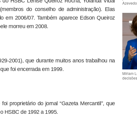
os do HSBC Lenise Queiroz Rocha, Yolanda Vidal
Azeved
 (membros do conselho de administração). Elas
ldo em 2006/07. Também aparece Edson Queiroz
 –ele morreu em 2008.
929-2001), que durante muitos anos trabalhou na
que foi encerrada em 1999.
Míriam L
decisõe
foi proprietário do jornal “Gazeta Mercantil”, que
 no HSBC de 1992 a 1995.