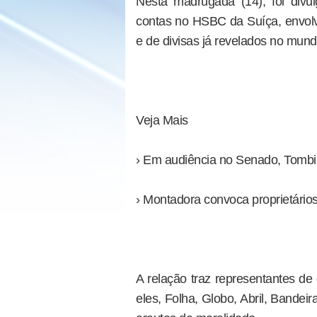
Nesta madrugada (14), foi divu
contas no HSBC da Suíça, envol
e de divisas já revelados no mund
Veja Mais
› Em audiência no Senado, Tombini 
› Montadora convoca proprietário
A relação traz representantes d
eles, Folha, Globo, Abril, Bande