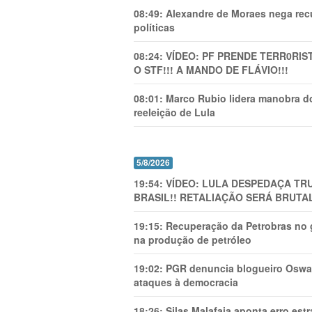
08:49:
Alexandre de Moraes nega recu
políticas
08:24:
VÍDEO: PF PRENDE TERR0RlS
O STF!!! A MANDO DE FLÁVIO!!!
08:01:
Marco Rubio lidera manobra do
reeleição de Lula
5/8/2026
19:54:
VÍDEO: LULA DESPEDAÇA TRU
BRASIL!! RETALIAÇÃO SERÁ BRUTAL
19:15:
Recuperação da Petrobras no g
na produção de petróleo
19:02:
PGR denuncia blogueiro Oswal
ataques à democracia
18:26:
Silas Malafaia aponta erro es