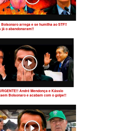
 Bolsonaro arrega e se humilha ao STF!!
s já o abandonaram!!
URGENTE!! André Mendonça e Kássio
raem Bolsonaro e acabam com o golpe!!