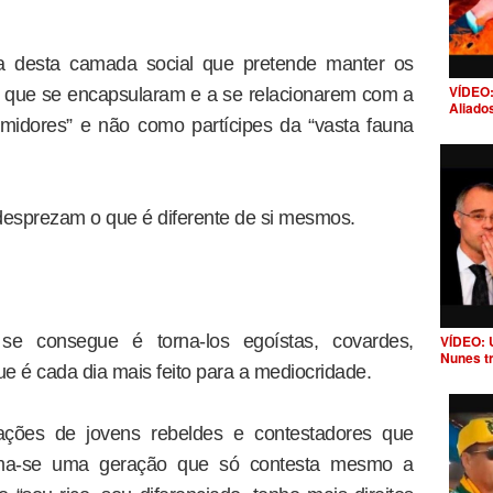
ia desta camada social que pretende manter os
VÍDEO:
m que se encapsularam e a se relacionarem com a
Aliado
midores” e não como partícipes da “vasta fauna
esprezam o que é diferente de si mesmos.
e se consegue é torna-los egoístas, covardes,
VÍDEO: 
Nunes t
 é cada dia mais feito para a mediocridade.
ações de jovens rebeldes e contestadores que
rma-se uma geração que só contesta mesmo a