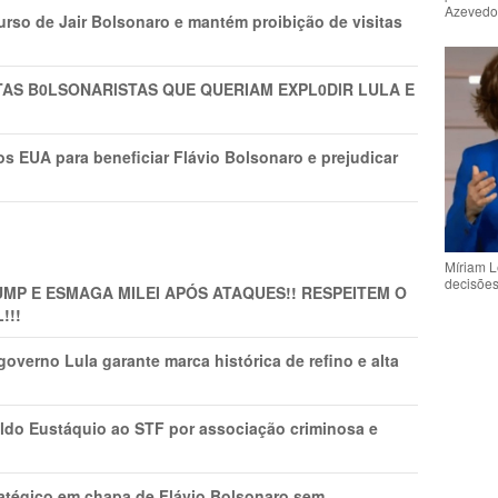
Azeved
rso de Jair Bolsonaro e mantém proibição de visitas
TAS B0LSONARlSTAS QUE QUERIAM EXPL0DlR LULA E
s EUA para beneficiar Flávio Bolsonaro e prejudicar
Míriam L
decisõe
MP E ESMAGA MILEI APÓS ATAQUES!! RESPEITEM O
!!!
overno Lula garante marca histórica de refino e alta
do Eustáquio ao STF por associação criminosa e
tratégico em chapa de Flávio Bolsonaro sem