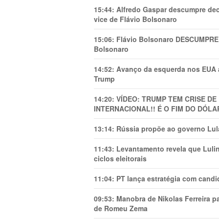
15:44:
Alfredo Gaspar descumpre dec
vice de Flávio Bolsonaro
15:06:
Flávio Bolsonaro DESCUMPRE 
Bolsonaro
14:52:
Avanço da esquerda nos EUA
Trump
14:20:
VÍDEO: TRUMP TEM CRlSE DE
INTERNACIONAL!! É O FIM DO DÓLA
13:14:
Rússia propõe ao governo Lula
11:43:
Levantamento revela que Luli
ciclos eleitorais
11:04:
PT lança estratégia com candi
09:53:
Manobra de Nikolas Ferreira pa
de Romeu Zema