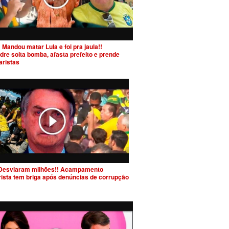
 Mandou matar Lula e foi pra jaula!!
dre solta bomba, afasta prefeito e prende
aristas
Desviaram milhões!! Acampamento
rista tem briga após denúncias de corrupção