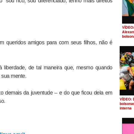
sou rico, sou diferenciado, tenho mais direitos
VÍDEO:
Alexan
bolson
em queridos amigos para com seus filhos, não é
à liberdade, de tal maneira que, mesmo quando
m sua mente.
o demais da juventude – e do que ficou dela em
VÍDEO: 
so.
bolsona
interna