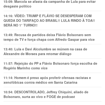
15:09:
Marcola se afasta da campanha de Lula para evitar
desgaste político
14:16:
VÍDEO: TRUMP E FLÁVIO SE DESESPERAM COM
QUEDA DO TARIFAÇO AO BRASIL!! LULA RINDO À TOA!!
SERÁ NO 1° TURNO!!
13:49:
Recusa de partidos deixa Flávio Bolsonaro sem
tempo de TV e força chapa com Alfredo Gaspar para vice
13:40:
Lula e Davi Alcolumbre se reúnem na casa de
Alexandre de Moraes para retomar diálogo
11:57:
Rejeição do PP a Flávio Bolsonaro força escolha de
Rogério Marinho como vice
11:14:
Homem é preso após proferir ofensas racistas e
xenofóbicas contra médico em Santa Catarina
10:54:
DESCONTROLADO, Jeffrey Chiquini, aliado de
Bolsonaro, surta ao vivo e FOGE de podcast