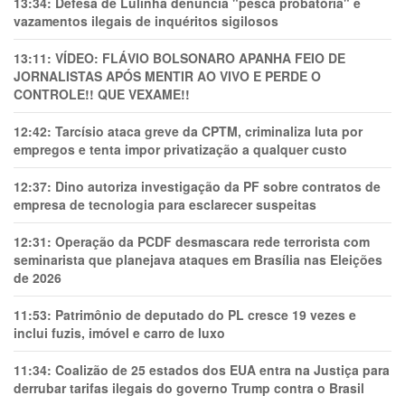
13:34:
Defesa de Lulinha denuncia "pesca probatória" e
vazamentos ilegais de inquéritos sigilosos
13:11:
VÍDEO: FLÁVIO BOLSONARO APANHA FEIO DE
JORNALISTAS APÓS MENTIR AO VIVO E PERDE O
CONTROLE!! QUE VEXAME!!
12:42:
Tarcísio ataca greve da CPTM, criminaliza luta por
empregos e tenta impor privatização a qualquer custo
12:37:
Dino autoriza investigação da PF sobre contratos de
empresa de tecnologia para esclarecer suspeitas
12:31:
Operação da PCDF desmascara rede terrorista com
seminarista que planejava ataques em Brasília nas Eleições
de 2026
11:53:
Patrimônio de deputado do PL cresce 19 vezes e
inclui fuzis, imóvel e carro de luxo
11:34:
Coalizão de 25 estados dos EUA entra na Justiça para
derrubar tarifas ilegais do governo Trump contra o Brasil