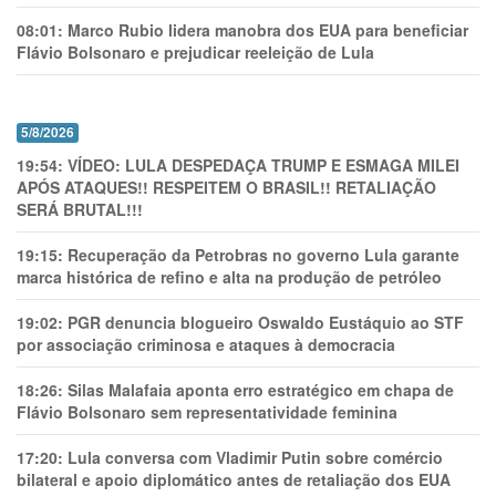
08:01:
Marco Rubio lidera manobra dos EUA para beneficiar
Flávio Bolsonaro e prejudicar reeleição de Lula
5/8/2026
19:54:
VÍDEO: LULA DESPEDAÇA TRUMP E ESMAGA MILEI
APÓS ATAQUES!! RESPEITEM O BRASIL!! RETALIAÇÃO
SERÁ BRUTAL!!!
19:15:
Recuperação da Petrobras no governo Lula garante
marca histórica de refino e alta na produção de petróleo
19:02:
PGR denuncia blogueiro Oswaldo Eustáquio ao STF
por associação criminosa e ataques à democracia
18:26:
Silas Malafaia aponta erro estratégico em chapa de
Flávio Bolsonaro sem representatividade feminina
17:20:
Lula conversa com Vladimir Putin sobre comércio
bilateral e apoio diplomático antes de retaliação dos EUA